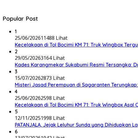
Popular Post
1
25/06/2026
11488 Lihat
Kecelakaan di Tol Bocimi KM 71: Truk Wingbox Tergul
2
29/05/2026
3164 Lihat
Kades Karangmekar Sukabumi Resmi Tersangka: Da
3
15/07/2026
2873 Lihat
Misteri Jasad Perempuan di Sagaranten Terungkap: P
4
25/06/2026
2598 Lihat
Kecelakaan di Tol Bocimi KM 71: Truk Wingbox Asal 
5
12/11/2025
1998 Lihat
PATANJALA, Jejak Leluhur Sunda yang Dihidupkan L
6
13/07/2026
1942 Lihat