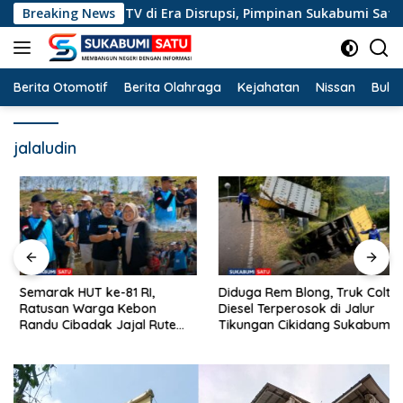
Langsung
 Jurnalisme TV di Era Disrupsi, Pimpinan Sukabumi Satu Beri Ap
Breaking News
ke
konten
Berita Otomotif
Berita Olahraga
Kejahatan
Nissan
Bulut
jalaludin
Semarak HUT ke-81 RI,
Diduga Rem Blong, Truk Colt
Ratusan Warga Kebon
Diesel Terperosok di Jalur
Randu Cibadak Jajal Rute
Tikungan Cikidang Sukabumi
Terjal Jalan Sehat ke Bukit
Panenjoan