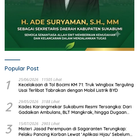
Popular Post
1
25/06/2026
11505 Lihat
Kecelakaan di Tol Bocimi KM 71: Truk Wingbox Terguling
Usai Terlibat Tabrakan dengan Mobil Listrik BYD
2
29/05/2026
3188 Lihat
Kades Karangmekar Sukabumi Resmi Tersangka: Dari
Gadaikan Ambulans, BLT Mangkrak, hingga Dugaan
Penipuan!
3
15/07/2026
2903 Lihat
Misteri Jasad Perempuan di Sagaranten Terungkap:
Pelaku Pancing Korban Lewat ‘Aplikasi Hijau’ Sebelum