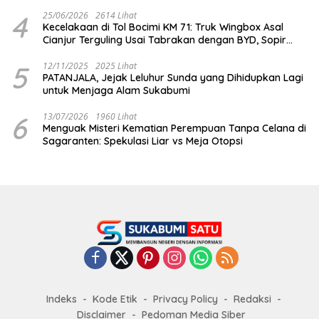
Dihabisi
4
25/06/2026
2614 Lihat
Kecelakaan di Tol Bocimi KM 71: Truk Wingbox Asal
Cianjur Terguling Usai Tabrakan dengan BYD, Sopir
Dilarikan ke RS Sekarwangi
5
12/11/2025
2025 Lihat
PATANJALA, Jejak Leluhur Sunda yang Dihidupkan Lagi
untuk Menjaga Alam Sukabumi
6
13/07/2026
1960 Lihat
Menguak Misteri Kematian Perempuan Tanpa Celana di
Sagaranten: Spekulasi Liar vs Meja Otopsi
Indeks
Kode Etik
Privacy Policy
Redaksi
Disclaimer
Pedoman Media Siber