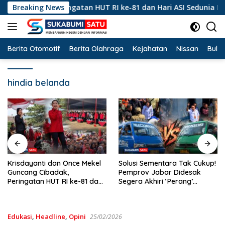
Langsung
Cibadak, Peringatan HUT RI ke-81 dan Hari ASI Sedunia Berlan
Breaking News
ke
konten
Berita Otomotif
Berita Olahraga
Kejahatan
Nissan
Bulut
hindia belanda
Solusi Sementara Tak Cukup!
Hanya Merekah Sanksi
Pemprov Jabar Didesak
Kertas? Di Balik
Segera Akhiri ‘Perang’
Pertambangan Emas Ilegal
Trayek Angkot 02 dan 09
Bantargadung dan Bom
Waktu Bencana Ekologis
Edukasi
,
Headline
,
Opini
25/02/2026