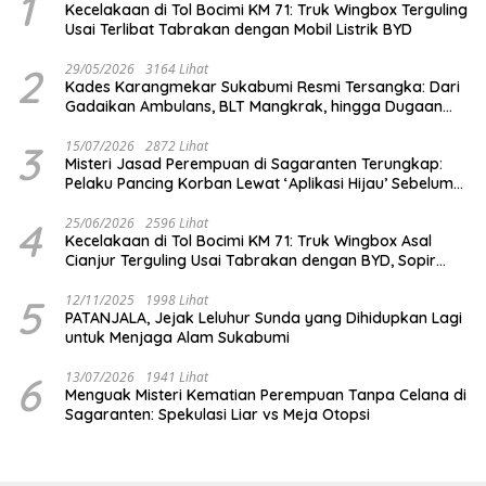
1
Kecelakaan di Tol Bocimi KM 71: Truk Wingbox Terguling
Usai Terlibat Tabrakan dengan Mobil Listrik BYD
2
29/05/2026
3164 Lihat
Kades Karangmekar Sukabumi Resmi Tersangka: Dari
Gadaikan Ambulans, BLT Mangkrak, hingga Dugaan
Penipuan!
3
15/07/2026
2872 Lihat
Misteri Jasad Perempuan di Sagaranten Terungkap:
Pelaku Pancing Korban Lewat ‘Aplikasi Hijau’ Sebelum
Dihabisi
4
25/06/2026
2596 Lihat
Kecelakaan di Tol Bocimi KM 71: Truk Wingbox Asal
Cianjur Terguling Usai Tabrakan dengan BYD, Sopir
Dilarikan ke RS Sekarwangi
5
12/11/2025
1998 Lihat
PATANJALA, Jejak Leluhur Sunda yang Dihidupkan Lagi
untuk Menjaga Alam Sukabumi
6
13/07/2026
1941 Lihat
Menguak Misteri Kematian Perempuan Tanpa Celana di
Sagaranten: Spekulasi Liar vs Meja Otopsi