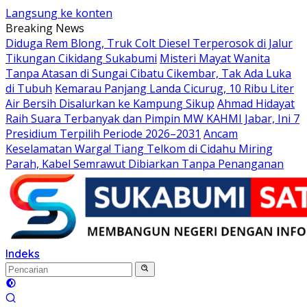
Langsung ke konten
Breaking News
Diduga Rem Blong, Truk Colt Diesel Terperosok di Jalur
Tikungan Cikidang Sukabumi
Misteri Mayat Wanita
Tanpa Atasan di Sungai Cibatu Cikembar, Tak Ada Luka
di Tubuh
Kemarau Panjang Landa Cicurug, 10 Ribu Liter
Air Bersih Disalurkan ke Kampung Sikup
Ahmad Hidayat
Raih Suara Terbanyak dan Pimpin MW KAHMI Jabar, Ini 7
Presidium Terpilih Periode 2026–2031
Ancam
Keselamatan Warga! Tiang Telkom di Cidahu Miring
Parah, Kabel Semrawut Dibiarkan Tanpa Penanganan
Indeks