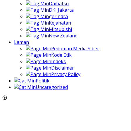
Daihatsu
DKI Jakarta
gerindra
Kejahatan
Mitsubishi
New Zealand
Laman
Pedoman Media Siber
Kode Etik
Indeks
Disclaimer
Privacy Policy
Politik
Uncategorized