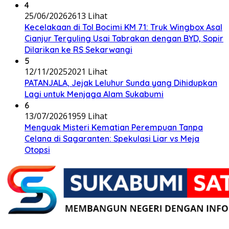
4
25/06/2026
2613 Lihat
Kecelakaan di Tol Bocimi KM 71: Truk Wingbox Asal
Cianjur Terguling Usai Tabrakan dengan BYD, Sopir
Dilarikan ke RS Sekarwangi
5
12/11/2025
2021 Lihat
PATANJALA, Jejak Leluhur Sunda yang Dihidupkan
Lagi untuk Menjaga Alam Sukabumi
6
13/07/2026
1959 Lihat
Menguak Misteri Kematian Perempuan Tanpa
Celana di Sagaranten: Spekulasi Liar vs Meja
Otopsi