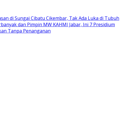
san di Sungai Cibatu Cikembar, Tak Ada Luka di Tubuh
rbanyak dan Pimpin MW KAHMI Jabar, Ini 7 Presidium
arkan Tanpa Penanganan