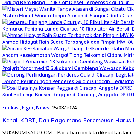
Diduga Rem Blong, Truk Colt Diesel Terperosok di Jalur
Misteri Mayat Wanita Tanpa Atasan di Sungai Cibatu Cike
Kemarau Panjang Landa Cicurug, 10 Ribu Liter Air Bersih
Ahmad Hidayat Raih Suara Terbanyak dan Pimpin MW KAHMI
Ancam Keselamatan Warga! Tiang Telkom di Cidahu Miri
Prajurit Yonarmed 13 Sukabumi Gembleng Wawasan Keban
Dorong Perlindungan Penderes Gula di Ciracap, Legisla
Soal Batalnya Konser Reggae di Ciracap, Anggota DPRD 
Edukasi
,
Figur
,
News
15/08/2024
Kenali KDRT, Dan Bagaimana Perempuan Harus B
SUKABUMISATU.COM – Baru-baru ini kita dikejutkan lagi o