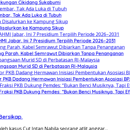
 Tikungan Cikidang Sukabumi
mbar, Tak Ada Luka di Tubuh
 Disalurkan ke Kampung Sikup
 Jabar, Ini 7 Presidium Terpilih Periode 2026–2031
ng Parah, Kabel Semrawut Dibiarkan Tanpa Penanganan
gsaan Murid SD di Perbatasan RI-Malaysia
tor PKB Dadang Hermawan Inisiasi Pembentukan Asosiasi B
Fraksi PKB Dukung Pemdes: “Bukan Benci Musiknya, Tapi E
ersikap.
leh kasus Cut Intan Nabila seorang atlit anggar…