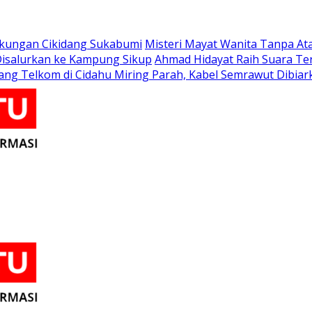
Tikungan Cikidang Sukabumi
Misteri Mayat Wanita Tanpa Ata
 Disalurkan ke Kampung Sikup
Ahmad Hidayat Raih Suara Te
ang Telkom di Cidahu Miring Parah, Kabel Semrawut Dibi