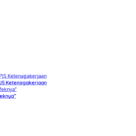
PJS Ketenagakerjaan
feknya”