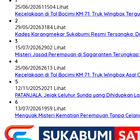
1
25/06/2026
11504 Lihat
Kecelakaan di Tol Bocimi KM 71: Truk Wingbox Tergul
2
29/05/2026
3184 Lihat
Kades Karangmekar Sukabumi Resmi Tersangka: Da
3
15/07/2026
2902 Lihat
Misteri Jasad Perempuan di Sagaranten Terungkap: P
4
25/06/2026
2613 Lihat
Kecelakaan di Tol Bocimi KM 71: Truk Wingbox Asal 
5
12/11/2025
2021 Lihat
PATANJALA, Jejak Leluhur Sunda yang Dihidupkan L
6
13/07/2026
1959 Lihat
Menguak Misteri Kematian Perempuan Tanpa Celana d