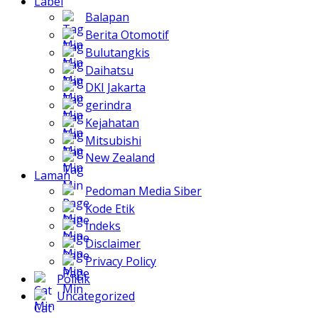
Label
Balapan
Berita Otomotif
Bulutangkis
Daihatsu
DKI Jakarta
gerindra
Kejahatan
Mitsubishi
New Zealand
Laman
Pedoman Media Siber
Kode Etik
Indeks
Disclaimer
Privacy Policy
Politik
Uncategorized