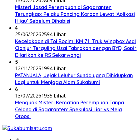
15/07/2026
2869 Lihat
Misteri Jasad Perempuan di Sagaranten
Terungkap: Pelaku Pancing Korban Lewat ‘Aplikasi
Hijau’ Sebelum Dihabisi
4
25/06/2026
2594 Lihat
Kecelakaan di Tol Bocimi KM 71: Truk Wingbox Asal
Cianjur Terguling Usai Tabrakan dengan BYD, Sopir
Dilarikan ke RS Sekarwangi
5
12/11/2025
1994 Lihat
PATANJALA, Jejak Leluhur Sunda yang Dihidupkan
Lagi untuk Menjaga Alam Sukabumi
6
13/07/2026
1935 Lihat
Menguak Misteri Kematian Perempuan Tanpa
Celana di Sagaranten: Spekulasi Liar vs Meja
Otopsi