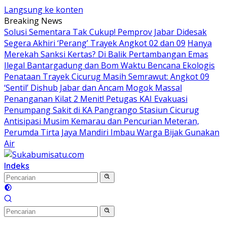
Langsung ke konten
Breaking News
Solusi Sementara Tak Cukup! Pemprov Jabar Didesak
Segera Akhiri ‘Perang’ Trayek Angkot 02 dan 09
Hanya
Merekah Sanksi Kertas? Di Balik Pertambangan Emas
Ilegal Bantargadung dan Bom Waktu Bencana Ekologis
Penataan Trayek Cicurug Masih Semrawut: Angkot 09
‘Sentil’ Dishub Jabar dan Ancam Mogok Massal
Penanganan Kilat 2 Menit! Petugas KAI Evakuasi
Penumpang Sakit di KA Pangrango Stasiun Cicurug
Antisipasi Musim Kemarau dan Pencurian Meteran,
Perumda Tirta Jaya Mandiri Imbau Warga Bijak Gunakan
Air
Indeks