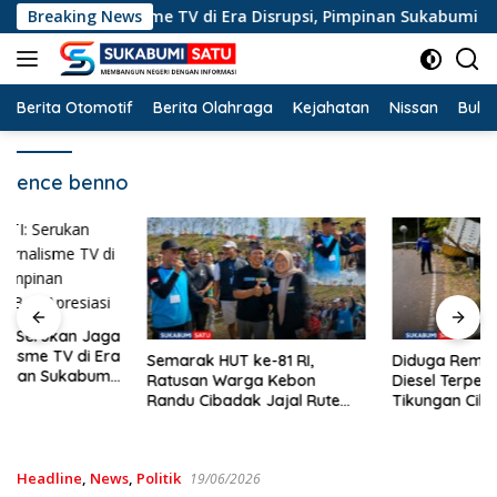
Langsung
Marwah Jurnalisme TV di Era Disrupsi, Pimpinan Sukabumi Satu B
Breaking News
ke
konten
Berita Otomotif
Berita Olahraga
Kejahatan
Nissan
Bulut
ence benno
Semarak HUT ke-81 RI,
Diduga Rem Blong, Truk Colt
Ratusan Warga Kebon
Diesel Terperosok di Jalur
Randu Cibadak Jajal Rute
Tikungan Cikidang Sukabumi
Terjal Jalan Sehat ke Bukit
Panenjoan
Headline
,
News
,
Politik
19/06/2026