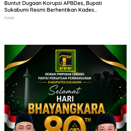
Buntut Dugaan Korupsi APBDes, Bupati
Sukabumi Resmi Berhentikan Kades
Babakanjaya Ence Benno
Politik