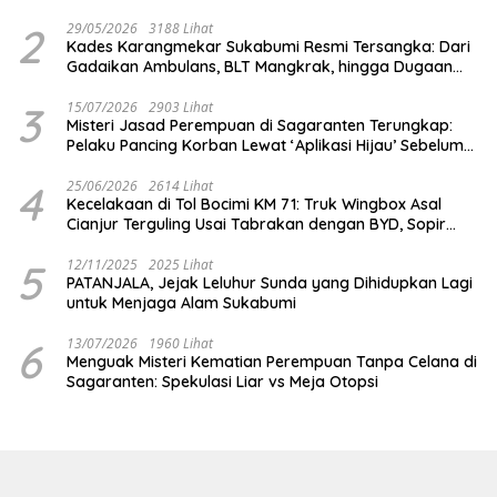
2
29/05/2026
3188 Lihat
Kades Karangmekar Sukabumi Resmi Tersangka: Dari
Gadaikan Ambulans, BLT Mangkrak, hingga Dugaan
Penipuan!
3
15/07/2026
2903 Lihat
Misteri Jasad Perempuan di Sagaranten Terungkap:
Pelaku Pancing Korban Lewat ‘Aplikasi Hijau’ Sebelum
Dihabisi
4
25/06/2026
2614 Lihat
Kecelakaan di Tol Bocimi KM 71: Truk Wingbox Asal
Cianjur Terguling Usai Tabrakan dengan BYD, Sopir
Dilarikan ke RS Sekarwangi
5
12/11/2025
2025 Lihat
PATANJALA, Jejak Leluhur Sunda yang Dihidupkan Lagi
untuk Menjaga Alam Sukabumi
6
13/07/2026
1960 Lihat
Menguak Misteri Kematian Perempuan Tanpa Celana di
Sagaranten: Spekulasi Liar vs Meja Otopsi