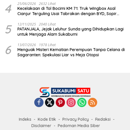
4
25/06/2026
2632 Lihat
Kecelakaan di Tol Bocimi KM 71: Truk Wingbox Asal
Cianjur Terguling Usai Tabrakan dengan BYD, Sopir
Dilarikan ke RS Sekarwangi
5
12/11/2025
2040 Lihat
PATANJALA, Jejak Leluhur Sunda yang Dihidupkan Lagi
untuk Menjaga Alam Sukabumi
6
13/07/2026
1978 Lihat
Menguak Misteri Kematian Perempuan Tanpa Celana di
Sagaranten: Spekulasi Liar vs Meja Otopsi
Indeks
Kode Etik
Privacy Policy
Redaksi
Disclaimer
Pedoman Media Siber