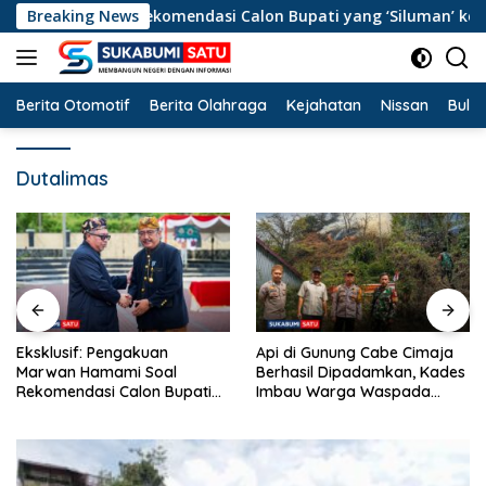
Langsung
i Soal Rekomendasi Calon Bupati yang ‘Siluman’ ke DPP dan Ko
Breaking News
ke
konten
Berita Otomotif
Berita Olahraga
Kejahatan
Nissan
Bulut
Dutalimas
Api di Gunung Cabe Cimaja
Tancap Gas Mid-Term, Bupati
Berhasil Dipadamkan, Kades
Asep Japar Segarkan 27
Imbau Warga Waspada
Camat demi Akselerasi
Musim Kemarau
Pembangunan Sukabumi