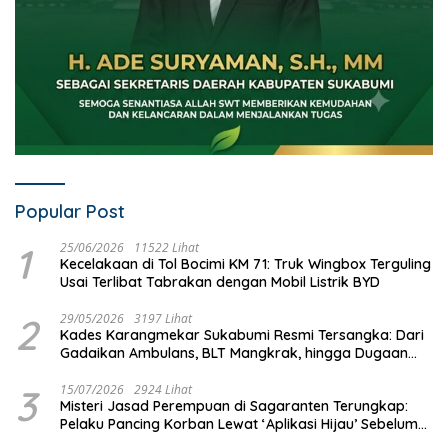
Popular Post
1
25/06/2026
11522 Lihat
Kecelakaan di Tol Bocimi KM 71: Truk Wingbox Terguling
Usai Terlibat Tabrakan dengan Mobil Listrik BYD
2
29/05/2026
3197 Lihat
Kades Karangmekar Sukabumi Resmi Tersangka: Dari
Gadaikan Ambulans, BLT Mangkrak, hingga Dugaan
Penipuan!
3
15/07/2026
2924 Lihat
Misteri Jasad Perempuan di Sagaranten Terungkap:
Pelaku Pancing Korban Lewat ‘Aplikasi Hijau’ Sebelum
Dihabisi