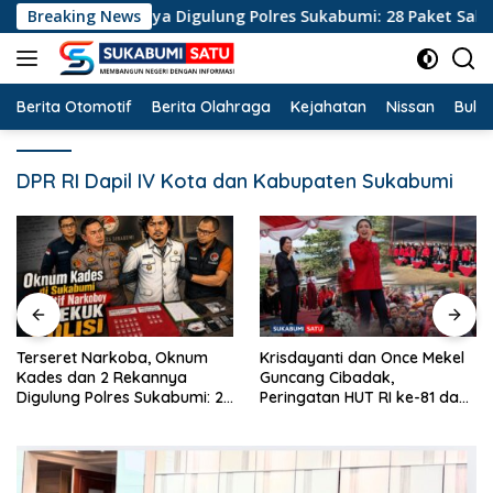
Langsung
 dan 2 Rekannya Digulung Polres Sukabumi: 28 Paket Sabu Dis
Breaking News
ke
konten
Berita Otomotif
Berita Olahraga
Kejahatan
Nissan
Bulut
DPR RI Dapil IV Kota dan Kabupaten Sukabumi
Terseret Narkoba, Oknum
Krisdayanti dan Once Mekel
Kades dan 2 Rekannya
Guncang Cibadak,
Digulung Polres Sukabumi: 28
Peringatan HUT RI ke-81 dan
Paket Sabu Disita
Hari ASI Sedunia Berlangsung
Meriah