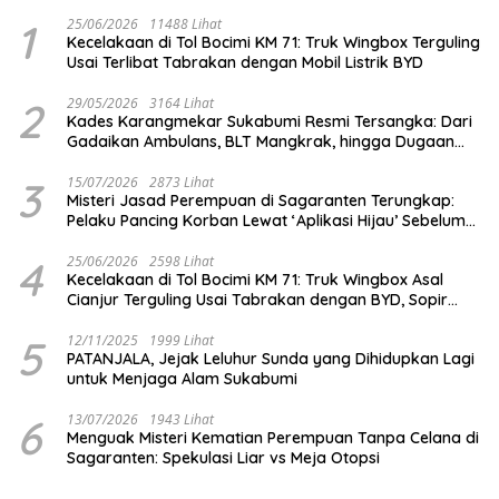
1
25/06/2026
11488 Lihat
Kecelakaan di Tol Bocimi KM 71: Truk Wingbox Terguling
Usai Terlibat Tabrakan dengan Mobil Listrik BYD
2
29/05/2026
3164 Lihat
Kades Karangmekar Sukabumi Resmi Tersangka: Dari
Gadaikan Ambulans, BLT Mangkrak, hingga Dugaan
Penipuan!
3
15/07/2026
2873 Lihat
Misteri Jasad Perempuan di Sagaranten Terungkap:
Pelaku Pancing Korban Lewat ‘Aplikasi Hijau’ Sebelum
Dihabisi
4
25/06/2026
2598 Lihat
Kecelakaan di Tol Bocimi KM 71: Truk Wingbox Asal
Cianjur Terguling Usai Tabrakan dengan BYD, Sopir
Dilarikan ke RS Sekarwangi
5
12/11/2025
1999 Lihat
PATANJALA, Jejak Leluhur Sunda yang Dihidupkan Lagi
untuk Menjaga Alam Sukabumi
6
13/07/2026
1943 Lihat
Menguak Misteri Kematian Perempuan Tanpa Celana di
Sagaranten: Spekulasi Liar vs Meja Otopsi