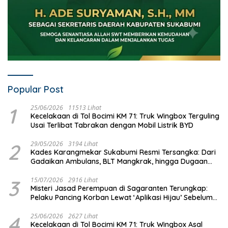
Popular Post
1
25/06/2026
11513 Lihat
Kecelakaan di Tol Bocimi KM 71: Truk Wingbox Terguling
Usai Terlibat Tabrakan dengan Mobil Listrik BYD
2
29/05/2026
3194 Lihat
Kades Karangmekar Sukabumi Resmi Tersangka: Dari
Gadaikan Ambulans, BLT Mangkrak, hingga Dugaan
Penipuan!
3
15/07/2026
2916 Lihat
Misteri Jasad Perempuan di Sagaranten Terungkap:
Pelaku Pancing Korban Lewat ‘Aplikasi Hijau’ Sebelum
Dihabisi
4
25/06/2026
2627 Lihat
Kecelakaan di Tol Bocimi KM 71: Truk Wingbox Asal