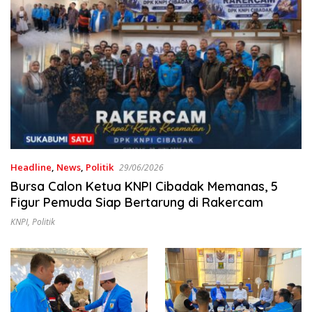
Headline
,
News
,
Politik
29/06/2026
Bursa Calon Ketua KNPI Cibadak Memanas, 5
Figur Pemuda Siap Bertarung di Rakercam
KNPI
,
Politik