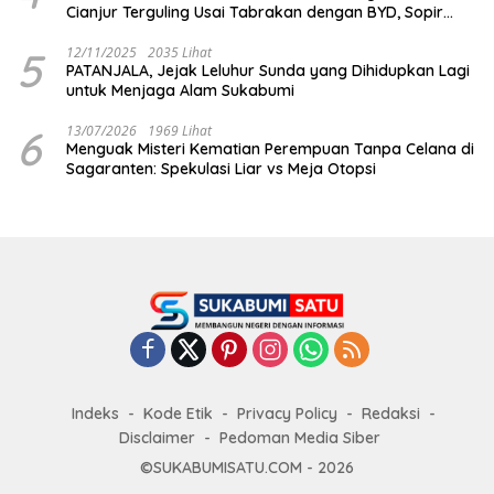
Cianjur Terguling Usai Tabrakan dengan BYD, Sopir
Dilarikan ke RS Sekarwangi
5
12/11/2025
2035 Lihat
PATANJALA, Jejak Leluhur Sunda yang Dihidupkan Lagi
untuk Menjaga Alam Sukabumi
6
13/07/2026
1969 Lihat
Menguak Misteri Kematian Perempuan Tanpa Celana di
Sagaranten: Spekulasi Liar vs Meja Otopsi
Indeks
Kode Etik
Privacy Policy
Redaksi
Disclaimer
Pedoman Media Siber
©SUKABUMISATU.COM - 2026