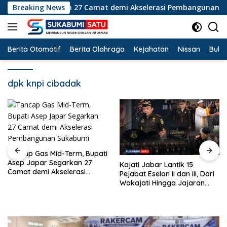
Langsung
ar Segarkan 27 Camat demi Akselerasi Pembangunan Sukabumi
Breaking News
ke
konten
Berita Otomotif
Berita Olahraga
Kejahatan
Nissan
Bulut
dpk knpi cibadak
Kajati Jabar Lantik 15
Kebakaran Melalap Gunung
Pejabat Eselon II dan III, Dari
Cabe Cimaja Cikakak,
Wakajati Hingga Jajaran
Kopdes Merah Putih
Kepala Kejari
Terancam