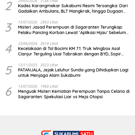
2
29/05/2026
3186 Lihat
Kades Karangmekar Sukabumi Resmi Tersangka: Dari
Gadaikan Ambulans, BLT Mangkrak, hingga Dugaan
Penipuan!
3
15/07/2026
2903 Lihat
Misteri Jasad Perempuan di Sagaranten Terungkap:
Pelaku Pancing Korban Lewat ‘Aplikasi Hijau’ Sebelum
Dihabisi
4
25/06/2026
2614 Lihat
Kecelakaan di Tol Bocimi KM 71: Truk Wingbox Asal
Cianjur Terguling Usai Tabrakan dengan BYD, Sopir
Dilarikan ke RS Sekarwangi
5
12/11/2025
2023 Lihat
PATANJALA, Jejak Leluhur Sunda yang Dihidupkan Lagi
untuk Menjaga Alam Sukabumi
6
13/07/2026
1960 Lihat
Menguak Misteri Kematian Perempuan Tanpa Celana di
Sagaranten: Spekulasi Liar vs Meja Otopsi