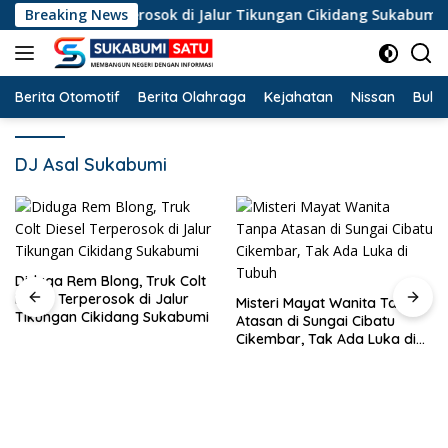
Langsung
olt Diesel Terperosok di Jalur Tikungan Cikidang Sukabumi
Breaking News
ke
konten
Berita Otomotif
Berita Olahraga
Kejahatan
Nissan
Bulut
DJ Asal Sukabumi
Diduga Rem Blong, Truk Colt
Diesel Terperosok di Jalur
Misteri Mayat Wanita Tanpa
Tikungan Cikidang Sukabumi
Atasan di Sungai Cibatu
Cikembar, Tak Ada Luka di
Tubuh