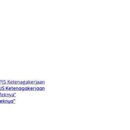
PJS Ketenagakerjaan
feknya”