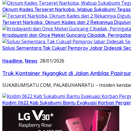
Oknum Kades Terseret Narkoba, Wabup Sukabumi Tega
Terseret Narkoba, Oknum Kades dan 2 Rekannya Digulung
Krisdayanti dan Once Mekel Guncang Cibadak, Peringatan
Solusi Sementara Tak Cukup! Pemprov Jabar Didesak Sege
Headline
,
News
28/01/2026
Truk Kontainer Nyangkut di Jalan Amblas Pasirsu
SUKABUMISATU.COM, PALABUHANRATU – Insiden kendaraan 
Kodim 0622 Kab Sukabumi Bantu Evakuasi Korban Pergera