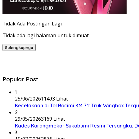
Tidak Ada Postingan Lagi.
Tidak ada lagi halaman untuk dimuat.
Selengkapnya
Popular Post
1
25/06/2026
11493 Lihat
Kecelakaan di Tol Bocimi KM 71: Truk Wingbox Tergul
2
29/05/2026
3169 Lihat
Kades Karangmekar Sukabumi Resmi Tersangka: Da
3
15/07/2026
2876 Lihat