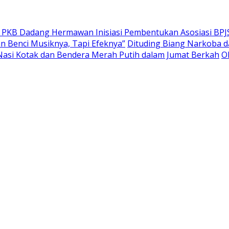
or PKB Dadang Hermawan Inisiasi Pembentukan Asosiasi BP
n Benci Musiknya, Tapi Efeknya”
Dituding Biang Narkoba da
Nasi Kotak dan Bendera Merah Putih dalam Jumat Berkah
O