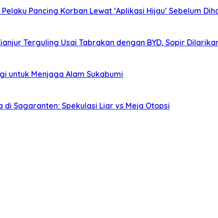
elaku Pancing Korban Lewat ‘Aplikasi Hijau’ Sebelum Diha
Cianjur Terguling Usai Tabrakan dengan BYD, Sopir Dilarik
agi untuk Menjaga Alam Sukabumi
i Sagaranten: Spekulasi Liar vs Meja Otopsi