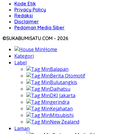
Kode Etik
Privacy Policy
Redaksi
Disclaimer
Pedoman Media Siber
©SUKABUMISATU.COM - 2026
Home
Kategori
Label
Balapan
Berita Otomotif
Bulutangkis
Daihatsu
DKI Jakarta
gerindra
Kejahatan
Mitsubishi
New Zealand
Laman