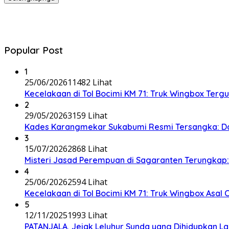
Popular Post
1
25/06/2026
11482 Lihat
Kecelakaan di Tol Bocimi KM 71: Truk Wingbox Tergul
2
29/05/2026
3159 Lihat
Kades Karangmekar Sukabumi Resmi Tersangka: Da
3
15/07/2026
2868 Lihat
Misteri Jasad Perempuan di Sagaranten Terungkap: P
4
25/06/2026
2594 Lihat
Kecelakaan di Tol Bocimi KM 71: Truk Wingbox Asal 
5
12/11/2025
1993 Lihat
PATANJALA, Jejak Leluhur Sunda yang Dihidupkan L