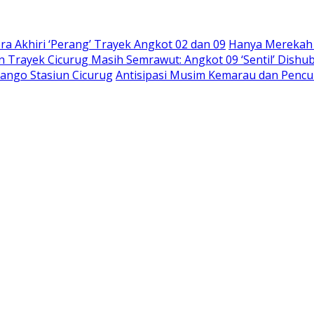
a Akhiri ‘Perang’ Trayek Angkot 02 dan 09
Hanya Merekah S
 Trayek Cicurug Masih Semrawut: Angkot 09 ‘Sentil’ Dish
rango Stasiun Cicurug
Antisipasi Musim Kemarau dan Pencu