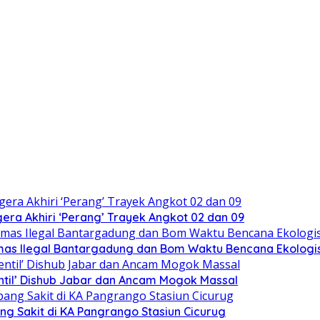
ra Akhiri ‘Perang’ Trayek Angkot 02 dan 09
mas Ilegal Bantargadung dan Bom Waktu Bencana Ekologi
ntil’ Dishub Jabar dan Ancam Mogok Massal
ng Sakit di KA Pangrango Stasiun Cicurug