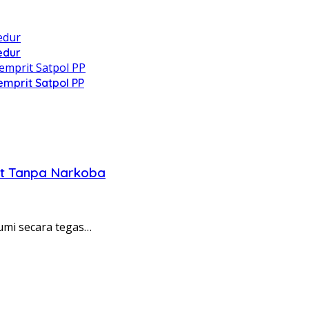
edur
mprit Satpol PP
at Tanpa Narkoba
mi secara tegas…