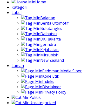
Home
Kategori
Label
Balapan
Berita Otomotif
Bulutangkis
Daihatsu
DKI Jakarta
gerindra
Kejahatan
Mitsubishi
New Zealand
Laman
Pedoman Media Siber
Kode Etik
Indeks
Disclaimer
Privacy Policy
Politik
Uncategorized