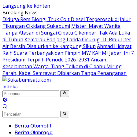
Langsung ke konten
Breaking News
Diduga Rem Blong, Truk Colt Diesel Terperosok di Jalur
Tikungan Cikidang Sukabumi
Misteri Mayat Wanita
Tanpa Atasan di Sungai Cibatu Cikembar, Tak Ada Luka
di Tubuh
Kemarau Panjang Landa Cicurug, 10 Ribu Liter
Air Bersih Disalurkan ke Kampung Sikup
Ahmad Hidayat
Raih Suara Terbanyak dan Pimpin MW KAHMI Jabar, Ini 7
Presidium Terpilih Periode 2026–2031
Ancam
Keselamatan Warga! Tiang Telkom di Cidahu Miring
Parah, Kabel Semrawut Dibiarkan Tanpa Penanganan
Indeks
Berita Otomotif
Berita Olahraga