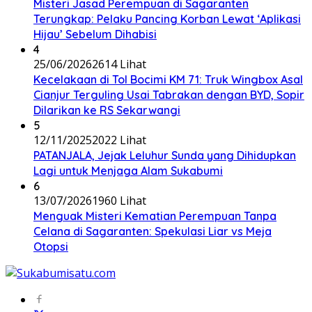
Misteri Jasad Perempuan di Sagaranten
Terungkap: Pelaku Pancing Korban Lewat ‘Aplikasi
Hijau’ Sebelum Dihabisi
4
25/06/2026
2614 Lihat
Kecelakaan di Tol Bocimi KM 71: Truk Wingbox Asal
Cianjur Terguling Usai Tabrakan dengan BYD, Sopir
Dilarikan ke RS Sekarwangi
5
12/11/2025
2022 Lihat
PATANJALA, Jejak Leluhur Sunda yang Dihidupkan
Lagi untuk Menjaga Alam Sukabumi
6
13/07/2026
1960 Lihat
Menguak Misteri Kematian Perempuan Tanpa
Celana di Sagaranten: Spekulasi Liar vs Meja
Otopsi