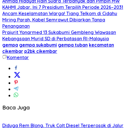
Ahmad Hidayat Raih Suara Terbanyak dan Pimpin MW
KAHMI Jabar, Ini 7 Presidium Terpilih Periode 2026–2031
Ancam Keselamatan Warga! Tiang Telkom di Cidahu
Miring Parah, Kabel Semrawut Dibiarkan Tanpa
Penanganan
Prajurit Yonarmed 13 Sukabumi Gembleng Wawasan
Kebangsaan Murid SD di Perbatasan RI-Malaysia
gempa
gempa sukabumi
gempa tuban
kecamatan
cikembar
p2bk cikembar
Komentar
Baca Juga
Diduga Rem Blong, Truk Colt Diesel Terperosok di Jalur