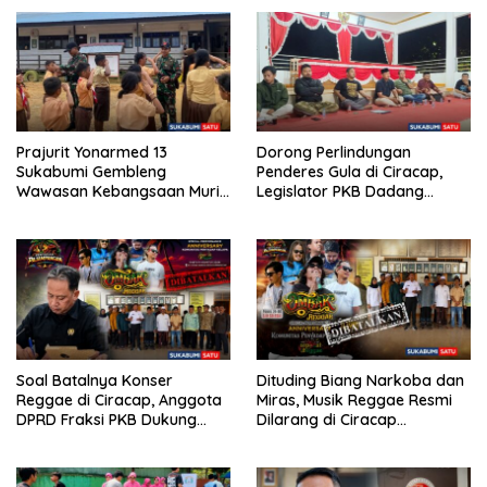
Prajurit Yonarmed 13
Dorong Perlindungan
Sukabumi Gembleng
Penderes Gula di Ciracap,
Wawasan Kebangsaan Murid
Legislator PKB Dadang
SD di Perbatasan RI-Malaysia
Hermawan Inisiasi
Pembentukan Asosiasi BPJS
Ketenagakerjaan
Soal Batalnya Konser
Dituding Biang Narkoba dan
Reggae di Ciracap, Anggota
Miras, Musik Reggae Resmi
DPRD Fraksi PKB Dukung
Dilarang di Ciracap
Pemdes: “Bukan Benci
Sukabumi!
Musiknya, Tapi Efeknya”