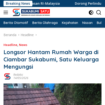
Langsung
atasan RI-Malaysia
Breaking News
Dorong Perlindungan Penderes Gula
ke
konten
Berita Otomotif
Berita Olahraga
Kejahatan
Nissan
Bulut
Beranda
Headline
Headline
,
News
Longsor Hantam Rumah Warga di
Ciambar Sukabumi, Satu Keluarga
Mengungsi
Redaksi
14/05/2026