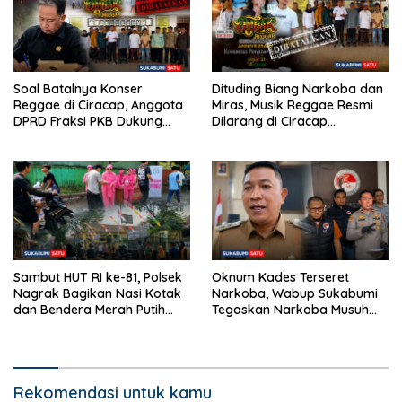
Soal Batalnya Konser
Dituding Biang Narkoba dan
Reggae di Ciracap, Anggota
Miras, Musik Reggae Resmi
DPRD Fraksi PKB Dukung
Dilarang di Ciracap
Pemdes: “Bukan Benci
Sukabumi!
Musiknya, Tapi Efeknya”
Sambut HUT RI ke-81, Polsek
Oknum Kades Terseret
Nagrak Bagikan Nasi Kotak
Narkoba, Wabup Sukabumi
dan Bendera Merah Putih
Tegaskan Narkoba Musuh
dalam Jumat Berkah
Bersama
Rekomendasi untuk kamu