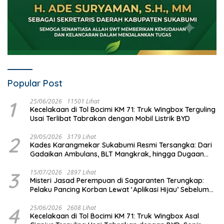
Popular Post
1
25/06/2026
11501 Lihat
Kecelakaan di Tol Bocimi KM 71: Truk Wingbox Terguling
Usai Terlibat Tabrakan dengan Mobil Listrik BYD
2
29/05/2026
3179 Lihat
Kades Karangmekar Sukabumi Resmi Tersangka: Dari
Gadaikan Ambulans, BLT Mangkrak, hingga Dugaan
Penipuan!
3
15/07/2026
2897 Lihat
Misteri Jasad Perempuan di Sagaranten Terungkap:
Pelaku Pancing Korban Lewat ‘Aplikasi Hijau’ Sebelum
Dihabisi
4
25/06/2026
2608 Lihat
Kecelakaan di Tol Bocimi KM 71: Truk Wingbox Asal