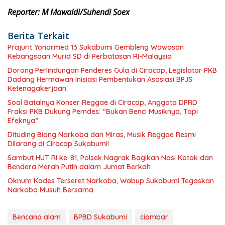
Reporter: M Mawaldi/Suhendi Soex
Berita Terkait
Prajurit Yonarmed 13 Sukabumi Gembleng Wawasan
Kebangsaan Murid SD di Perbatasan RI-Malaysia
Dorong Perlindungan Penderes Gula di Ciracap, Legislator PKB
Dadang Hermawan Inisiasi Pembentukan Asosiasi BPJS
Ketenagakerjaan
Soal Batalnya Konser Reggae di Ciracap, Anggota DPRD
Fraksi PKB Dukung Pemdes: “Bukan Benci Musiknya, Tapi
Efeknya”
Dituding Biang Narkoba dan Miras, Musik Reggae Resmi
Dilarang di Ciracap Sukabumi!
Sambut HUT RI ke-81, Polsek Nagrak Bagikan Nasi Kotak dan
Bendera Merah Putih dalam Jumat Berkah
Oknum Kades Terseret Narkoba, Wabup Sukabumi Tegaskan
Narkoba Musuh Bersama
Bencana alam
BPBD Sukabumi
ciambar