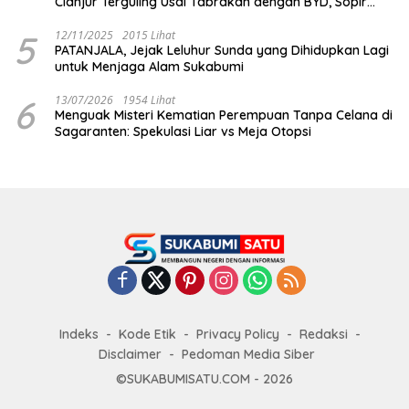
Cianjur Terguling Usai Tabrakan dengan BYD, Sopir
Dilarikan ke RS Sekarwangi
5
12/11/2025
2015 Lihat
PATANJALA, Jejak Leluhur Sunda yang Dihidupkan Lagi
untuk Menjaga Alam Sukabumi
6
13/07/2026
1954 Lihat
Menguak Misteri Kematian Perempuan Tanpa Celana di
Sagaranten: Spekulasi Liar vs Meja Otopsi
Indeks
Kode Etik
Privacy Policy
Redaksi
Disclaimer
Pedoman Media Siber
©SUKABUMISATU.COM - 2026