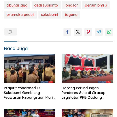
cibunarjaya
dedi supianto
longsor
perum bmi 3
pramuka peduli
sukabumi
tagana
Baca Juga
Prajurit Yonarmed 13
Dorong Perlindungan
Sukabumi Gembleng
Penderes Gula di Ciracap,
Wawasan Kebangsaan Murid
Legislator PKB Dadang
SD di Perbatasan RI-Malaysia
Hermawan Inisiasi
Pembentukan Asosiasi BPJS
Ketenagakerjaan