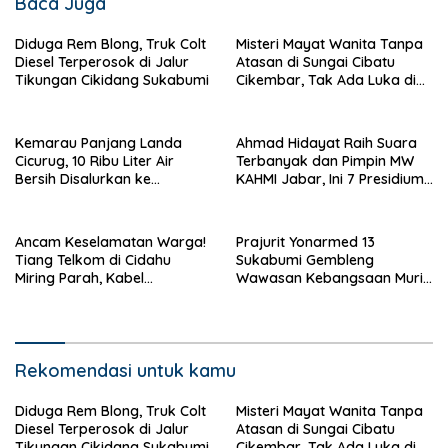
Baca Juga
Diduga Rem Blong, Truk Colt
Misteri Mayat Wanita Tanpa
Diesel Terperosok di Jalur
Atasan di Sungai Cibatu
Tikungan Cikidang Sukabumi
Cikembar, Tak Ada Luka di
Tubuh
Kemarau Panjang Landa
Ahmad Hidayat Raih Suara
Cicurug, 10 Ribu Liter Air
Terbanyak dan Pimpin MW
Bersih Disalurkan ke
KAHMI Jabar, Ini 7 Presidium
Kampung Sikup
Terpilih Periode 2026–2031
Ancam Keselamatan Warga!
Prajurit Yonarmed 13
Tiang Telkom di Cidahu
Sukabumi Gembleng
Miring Parah, Kabel
Wawasan Kebangsaan Murid
Semrawut Dibiarkan Tanpa
SD di Perbatasan RI-Malaysia
Penanganan
Rekomendasi untuk kamu
Diduga Rem Blong, Truk Colt
Misteri Mayat Wanita Tanpa
Diesel Terperosok di Jalur
Atasan di Sungai Cibatu
Tikungan Cikidang Sukabumi
Cikembar, Tak Ada Luka di