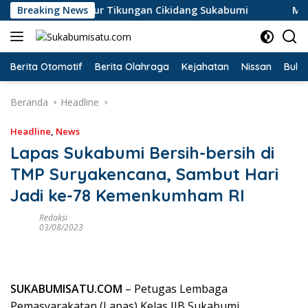
Langsung
erperosok di Jalur Tikungan Cikidang Sukabumi
Breaking News
Misteri
ke
konten
Berita Otomotif
Berita Olahraga
Kejahatan
Nissan
Bulut
Beranda
Headline
Headline
,
News
Lapas Sukabumi Bersih-bersih di
TMP Suryakencana, Sambut Hari
Jadi ke-78 Kemenkumham RI
Redaksi
03/08/2023
SUKABUMISATU.COM
– Petugas Lembaga
Pemasyarakatan (Lapas) Kelas IIB Sukabumi