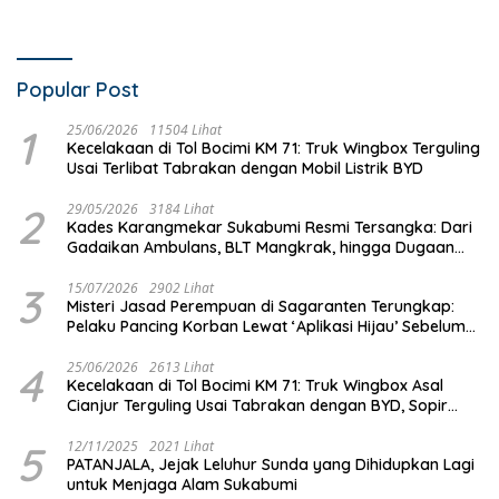
Popular Post
1
25/06/2026
11504 Lihat
Kecelakaan di Tol Bocimi KM 71: Truk Wingbox Terguling
Usai Terlibat Tabrakan dengan Mobil Listrik BYD
2
29/05/2026
3184 Lihat
Kades Karangmekar Sukabumi Resmi Tersangka: Dari
Gadaikan Ambulans, BLT Mangkrak, hingga Dugaan
Penipuan!
3
15/07/2026
2902 Lihat
Misteri Jasad Perempuan di Sagaranten Terungkap:
Pelaku Pancing Korban Lewat ‘Aplikasi Hijau’ Sebelum
Dihabisi
4
25/06/2026
2613 Lihat
Kecelakaan di Tol Bocimi KM 71: Truk Wingbox Asal
Cianjur Terguling Usai Tabrakan dengan BYD, Sopir
Dilarikan ke RS Sekarwangi
5
12/11/2025
2021 Lihat
PATANJALA, Jejak Leluhur Sunda yang Dihidupkan Lagi
untuk Menjaga Alam Sukabumi