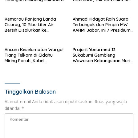
Tubuh
Kemarau Panjang Landa
Ahmad Hidayat Raih Suara
Cicurug, 10 Ribu Liter Air
Terbanyak dan Pimpin MW
Bersih Disalurkan ke
KAHMI Jabar, Ini 7 Presidium
Kampung Sikup
Terpilih Periode 2026–2031
Ancam Keselamatan Warga!
Prajurit Yonarmed 13
Tiang Telkom di Cidahu
Sukabumi Gembleng
Miring Parah, Kabel
Wawasan Kebangsaan Murid
Semrawut Dibiarkan Tanpa
SD di Perbatasan RI-Malaysia
Penanganan
Tinggalkan Balasan
Alamat email Anda tidak akan dipublikasikan.
Ruas yang wajib
ditandai
*