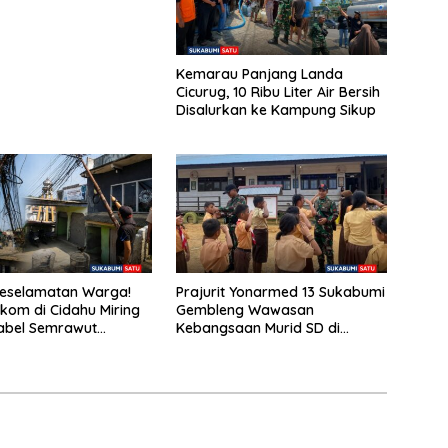
Kemarau Panjang Landa
Cicurug, 10 Ribu Liter Air Bersih
Disalurkan ke Kampung Sikup
eselamatan Warga!
Prajurit Yonarmed 13 Sukabumi
lkom di Cidahu Miring
Gembleng Wawasan
abel Semrawut
Kebangsaan Murid SD di
an Tanpa Penanganan
Perbatasan RI-Malaysia