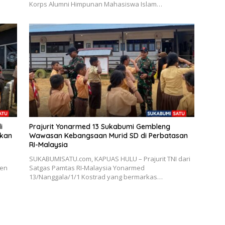
Korps Alumni Himpunan Mahasiswa Islam…
i
Prajurit Yonarmed 13 Sukabumi Gembleng
rkan
Wawasan Kebangsaan Murid SD di Perbatasan
RI-Malaysia
SUKABUMISATU.com, KAPUAS HULU – Prajurit TNI dari
ten
Satgas Pamtas RI-Malaysia Yonarmed
13/Nanggala/1/1 Kostrad yang bermarkas…