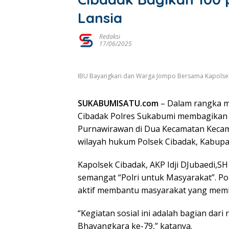
Lansia
Redaksi
17/06/2025
IBU Bayangkari dan Warga Jompo Bersama Kapolsek C
SUKABUMISATU.com
– Dalam rangka m
Cibadak Polres Sukabumi membagikan
Purnawirawan di Dua Kecamatan Kecam
wilayah hukum Polsek Cibadak, Kabupat
Kapolsek Cibadak, AKP Idji DJubaedi,SH
semangat “Polri untuk Masyarakat”. Po
aktif membantu masyarakat yang mem
“Kegiatan sosial ini adalah bagian dar
Bhayangkara ke-79,” katanya.