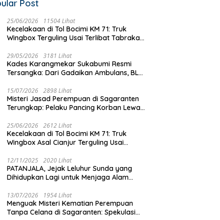
ular Post
25/06/2026
11504 Lihat
Kecelakaan di Tol Bocimi KM 71: Truk
Wingbox Terguling Usai Terlibat Tabrakan
dengan Mobil Listrik BYD
29/05/2026
3181 Lihat
Kades Karangmekar Sukabumi Resmi
Tersangka: Dari Gadaikan Ambulans, BLT
Mangkrak, hingga Dugaan Penipuan!
15/07/2026
2898 Lihat
Misteri Jasad Perempuan di Sagaranten
Terungkap: Pelaku Pancing Korban Lewat
‘Aplikasi Hijau’ Sebelum Dihabisi
25/06/2026
2612 Lihat
Kecelakaan di Tol Bocimi KM 71: Truk
Wingbox Asal Cianjur Terguling Usai
Tabrakan dengan BYD, Sopir Dilarikan ke
RS Sekarwangi
12/11/2025
2020 Lihat
PATANJALA, Jejak Leluhur Sunda yang
Dihidupkan Lagi untuk Menjaga Alam
Sukabumi
13/07/2026
1954 Lihat
Menguak Misteri Kematian Perempuan
Tanpa Celana di Sagaranten: Spekulasi