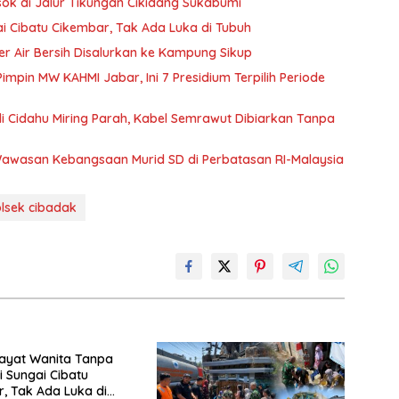
sok di Jalur Tikungan Cikidang Sukabumi
ai Cibatu Cikembar, Tak Ada Luka di Tubuh
er Air Bersih Disalurkan ke Kampung Sikup
pin MW KAHMI Jabar, Ini 7 Presidium Terpilih Periode
 Cidahu Miring Parah, Kabel Semrawut Dibiarkan Tanpa
Wawasan Kebangsaan Murid SD di Perbatasan RI-Malaysia
lsek cibadak
Mayat Wanita Tanpa
i Sungai Cibatu
, Tak Ada Luka di