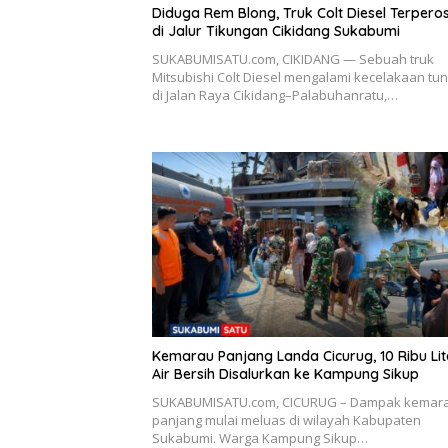
Diduga Rem Blong, Truk Colt Diesel Terpero
di Jalur Tikungan Cikidang Sukabumi
SUKABUMISATU.com, CIKIDANG — Sebuah truk
Mitsubishi Colt Diesel mengalami kecelakaan tun
di Jalan Raya Cikidang–Palabuhanratu,…
Kemarau Panjang Landa Cicurug, 10 Ribu Lit
Air Bersih Disalurkan ke Kampung Sikup
SUKABUMISATU.com, CICURUG – Dampak kemar
panjang mulai meluas di wilayah Kabupaten
Sukabumi. Warga Kampung Sikup…