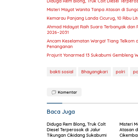
Diduga Rem Blong, Truk Colt Diesel Terpero
Misteri Mayat Wanita Tanpa Atasan di Sung
Kemarau Panjang Landa Cicurug, 10 Ribu Lit
Ahmad Hidayat Raih Suara Terbanyak dan Pim
2026–2031
Ancam Keselamatan Warga! Tiang Telkom di
Penanganan
Prajurit Yonarmed 13 Sukabumi Gembleng 
bakti sosial
Bhayangkari
polri
po
Komentar
Baca Juga
Diduga Rem Blong, Truk Colt
Misteri 
Diesel Terperosok di Jalur
Atasan d
Tikungan Cikidang Sukabumi
Cikembar