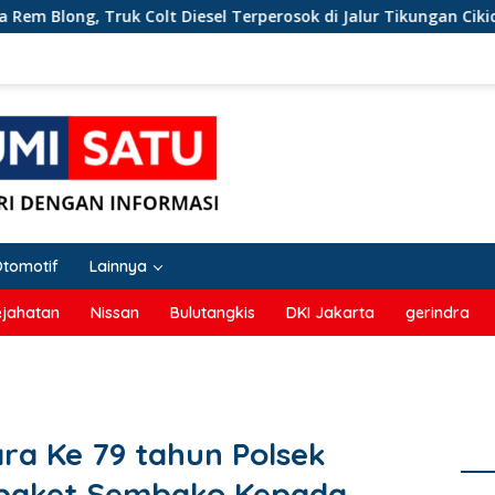
k Colt Diesel Terperosok di Jalur Tikungan Cikidang Sukabumi
Otomotif
Lainnya
ejahatan
Nissan
Bulutangkis
DKI Jakarta
gerindra
ra Ke 79 tahun Polsek
 paket Sembako Kepada