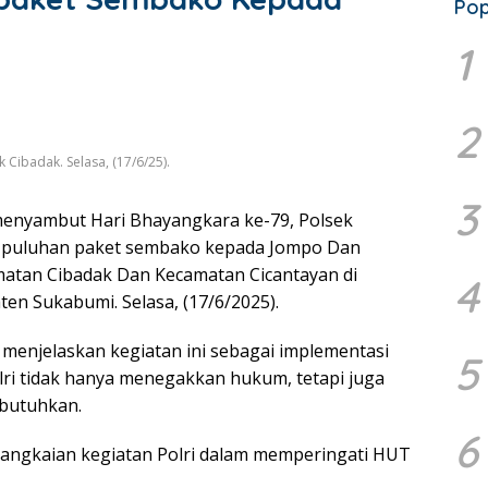
Pop
1
2
ibadak. Selasa, (17/6/25).
3
enyambut Hari Bhayangkara ke-79, Polsek
 puluhan paket sembako kepada Jompo Dan
atan Cibadak Dan Kecamatan Cicantayan di
4
en Sukabumi. Selasa, (17/6/2025).
 menjelaskan kegiatan ini sebagai implementasi
5
lri tidak hanya menegakkan hukum, tetapi juga
butuhkan.
6
i rangkaian kegiatan Polri dalam memperingati HUT