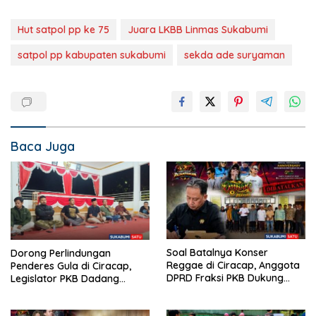
Hut satpol pp ke 75
Juara LKBB Linmas Sukabumi
satpol pp kabupaten sukabumi
sekda ade suryaman
Baca Juga
Soal Batalnya Konser
Dorong Perlindungan
Reggae di Ciracap, Anggota
Penderes Gula di Ciracap,
DPRD Fraksi PKB Dukung
Legislator PKB Dadang
Pemdes: “Bukan Benci
Hermawan Inisiasi
Musiknya, Tapi Efeknya”
Pembentukan Asosiasi BPJS