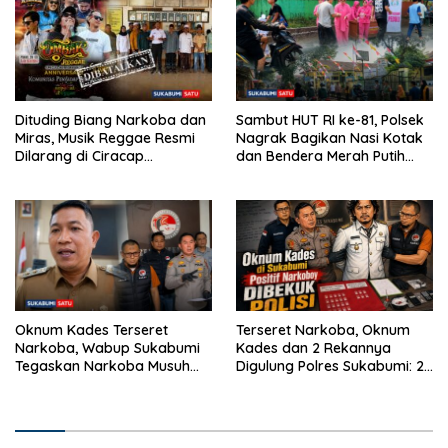
Ketenagakerjaan
Dituding Biang Narkoba dan
Sambut HUT RI ke-81, Polsek
Miras, Musik Reggae Resmi
Nagrak Bagikan Nasi Kotak
Dilarang di Ciracap
dan Bendera Merah Putih
Sukabumi!
dalam Jumat Berkah
Oknum Kades Terseret
Terseret Narkoba, Oknum
Narkoba, Wabup Sukabumi
Kades dan 2 Rekannya
Tegaskan Narkoba Musuh
Digulung Polres Sukabumi: 28
Bersama
Paket Sabu Disita