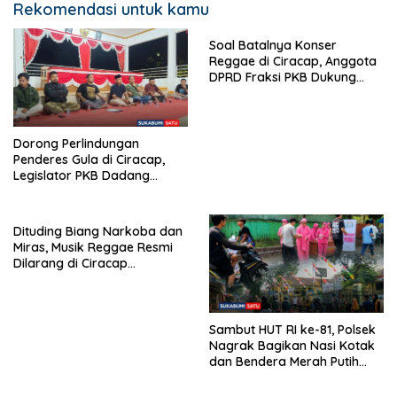
Rekomendasi untuk kamu
Soal Batalnya Konser
Reggae di Ciracap, Anggota
DPRD Fraksi PKB Dukung
Pemdes: “Bukan Benci
Musiknya, Tapi Efeknya”
Dorong Perlindungan
Penderes Gula di Ciracap,
Legislator PKB Dadang
Hermawan Inisiasi
Pembentukan Asosiasi BPJS
Ketenagakerjaan
Dituding Biang Narkoba dan
Miras, Musik Reggae Resmi
Dilarang di Ciracap
Sukabumi!
Sambut HUT RI ke-81, Polsek
Nagrak Bagikan Nasi Kotak
dan Bendera Merah Putih
dalam Jumat Berkah