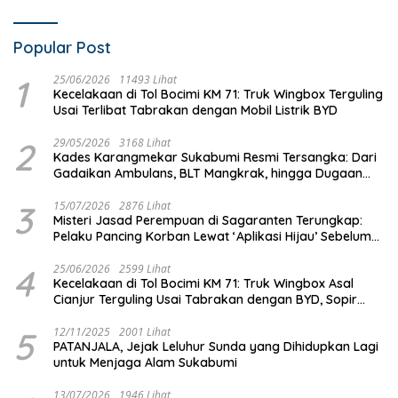
Popular Post
1
25/06/2026
11493 Lihat
Kecelakaan di Tol Bocimi KM 71: Truk Wingbox Terguling
Usai Terlibat Tabrakan dengan Mobil Listrik BYD
2
29/05/2026
3168 Lihat
Kades Karangmekar Sukabumi Resmi Tersangka: Dari
Gadaikan Ambulans, BLT Mangkrak, hingga Dugaan
Penipuan!
3
15/07/2026
2876 Lihat
Misteri Jasad Perempuan di Sagaranten Terungkap:
Pelaku Pancing Korban Lewat ‘Aplikasi Hijau’ Sebelum
Dihabisi
4
25/06/2026
2599 Lihat
Kecelakaan di Tol Bocimi KM 71: Truk Wingbox Asal
Cianjur Terguling Usai Tabrakan dengan BYD, Sopir
Dilarikan ke RS Sekarwangi
5
12/11/2025
2001 Lihat
PATANJALA, Jejak Leluhur Sunda yang Dihidupkan Lagi
untuk Menjaga Alam Sukabumi
13/07/2026
1946 Lihat