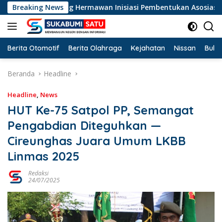
Langsung
 PKB Dadang Hermawan Inisiasi Pembentukan Asosiasi BPJS Kete
Breaking News
ke
konten
Berita Otomotif
Berita Olahraga
Kejahatan
Nissan
Bulut
Beranda
Headline
Headline
,
News
HUT Ke-75 Satpol PP, Semangat
Pengabdian Diteguhkan —
Cireunghas Juara Umum LKBB
Linmas 2025
Redaksi
24/07/2025