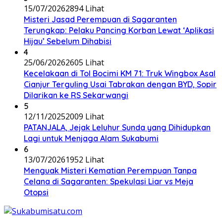
15/07/2026
2894 Lihat
Misteri Jasad Perempuan di Sagaranten
Terungkap: Pelaku Pancing Korban Lewat ‘Aplikasi
Hijau’ Sebelum Dihabisi
4
25/06/2026
2605 Lihat
Kecelakaan di Tol Bocimi KM 71: Truk Wingbox Asal
Cianjur Terguling Usai Tabrakan dengan BYD, Sopir
Dilarikan ke RS Sekarwangi
5
12/11/2025
2009 Lihat
PATANJALA, Jejak Leluhur Sunda yang Dihidupkan
Lagi untuk Menjaga Alam Sukabumi
6
13/07/2026
1952 Lihat
Menguak Misteri Kematian Perempuan Tanpa
Celana di Sagaranten: Spekulasi Liar vs Meja
Otopsi