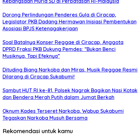
Kebangsaan Murid SD di Perbatasan RI-Malaysia
Dorong Perlindungan Penderes Gula di Ciracap,
Legislator PKB Dadang Hermawan Inisiasi Pembentukan
Asosiasi BPJS Ketenagakerjaan
Soal Batalnya Konser Reggae di Ciracap, Anggota
DPRD Fraksi PKB Dukung Pemdes: “Bukan Benci
Musiknya, Tapi Efeknya”
Dituding Biang Narkoba dan Miras, Musik Reggae Resmi
Dilarang di Ciracap Sukabumi!
Sambut HUT RI ke-81, Polsek Nagrak Bagikan Nasi Kotak
dan Bendera Merah Putih dalam Jumat Berkah
Oknum Kades Terseret Narkoba, Wabup Sukabumi
Tegaskan Narkoba Musuh Bersama
Rekomendasi untuk kamu