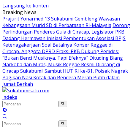
Langsung ke konten
Breaking News
Prajurit Yonarmed 13 Sukabumi Gembleng Wawasan
Kebangsaan Murid SD di Perbatasan RI-Malaysia
Dorong
Perlindungan Penderes Gula di Ciracap, Legislator PKB
Dadang Hermawan Inisiasi Pembentukan Asosiasi BPJS
Ketenagakerjaan
Soal Batalnya Konser Reggae di
Ciracap, Anggota DPRD Fraksi PKB Dukung Pemdes:
“Bukan Benci Musiknya, Tapi Efeknya”
Dituding Biang
Narkoba dan Miras, Musik Reggae Resmi Dilarang di
Ciracap Sukabumi!
Sambut HUT RI ke-81, Polsek Nagrak
Bagikan Nasi Kotak dan Bendera Merah Putih dalam
Jumat Berkah
Indeks