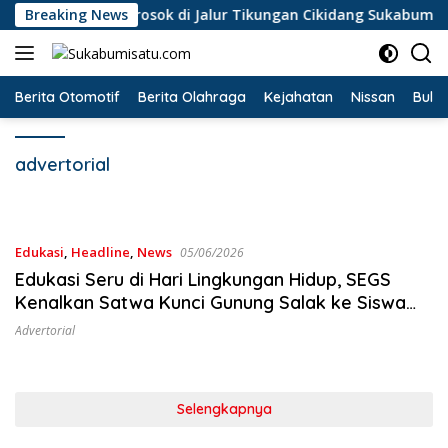
Langsung
 Colt Diesel Terperosok di Jalur Tikungan Cikidang Sukabumi
Breaking News
ke
konten
Berita Otomotif
Berita Olahraga
Kejahatan
Nissan
Bulut
advertorial
Edukasi
,
Headline
,
News
05/06/2026
Edukasi Seru di Hari Lingkungan Hidup, SEGS
Kenalkan Satwa Kunci Gunung Salak ke Siswa
SDN Pasirwalang
Advertorial
Selengkapnya