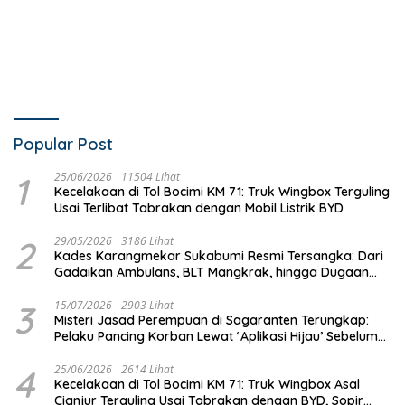
Popular Post
1
25/06/2026
11504 Lihat
Kecelakaan di Tol Bocimi KM 71: Truk Wingbox Terguling
Usai Terlibat Tabrakan dengan Mobil Listrik BYD
2
29/05/2026
3186 Lihat
Kades Karangmekar Sukabumi Resmi Tersangka: Dari
Gadaikan Ambulans, BLT Mangkrak, hingga Dugaan
Penipuan!
3
15/07/2026
2903 Lihat
Misteri Jasad Perempuan di Sagaranten Terungkap:
Pelaku Pancing Korban Lewat ‘Aplikasi Hijau’ Sebelum
Dihabisi
4
25/06/2026
2614 Lihat
Kecelakaan di Tol Bocimi KM 71: Truk Wingbox Asal
Cianjur Terguling Usai Tabrakan dengan BYD, Sopir