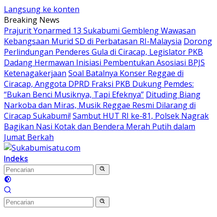
Langsung ke konten
Breaking News
Prajurit Yonarmed 13 Sukabumi Gembleng Wawasan
Kebangsaan Murid SD di Perbatasan RI-Malaysia
Dorong
Perlindungan Penderes Gula di Ciracap, Legislator PKB
Dadang Hermawan Inisiasi Pembentukan Asosiasi BPJS
Ketenagakerjaan
Soal Batalnya Konser Reggae di
Ciracap, Anggota DPRD Fraksi PKB Dukung Pemdes:
“Bukan Benci Musiknya, Tapi Efeknya”
Dituding Biang
Narkoba dan Miras, Musik Reggae Resmi Dilarang di
Ciracap Sukabumi!
Sambut HUT RI ke-81, Polsek Nagrak
Bagikan Nasi Kotak dan Bendera Merah Putih dalam
Jumat Berkah
Indeks