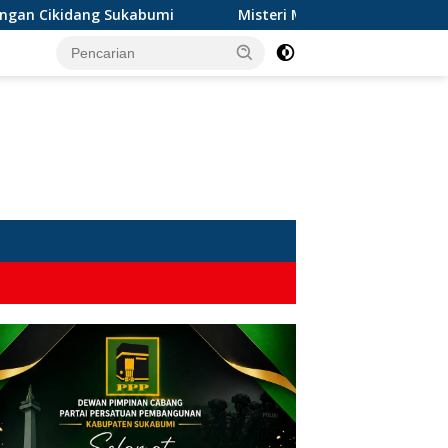
ikidang Sukabumi
Misteri Mayat Wanita Tanpa Atasan d