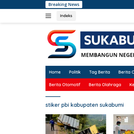
Langsung
Breaking News
Didu
ke
konten
Indeks
Home
Politik
Tag Berita
Berita 
Berita Otomotif
Berita Olahraga
K
stiker pbi kabupaten sukabumi