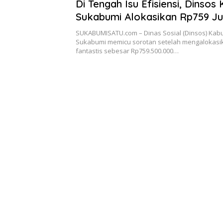
Di Tengah Isu Efisiensi, Dinso
Sukabumi Alokasikan Rp759 J
untuk Stiker Hologram PBI A
SUKABUMISATU.com – Dinas Sosial (Dinsos) Kab
Sukabumi memicu sorotan setelah mengalokasi
fantastis sebesar Rp759.500.000…