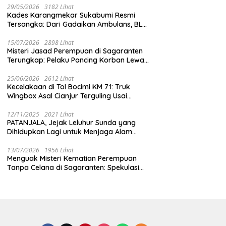
29/05/2026
3182 Lihat
Kades Karangmekar Sukabumi Resmi
Tersangka: Dari Gadaikan Ambulans, BLT
Mangkrak, hingga Dugaan Penipuan!
15/07/2026
2898 Lihat
Misteri Jasad Perempuan di Sagaranten
Terungkap: Pelaku Pancing Korban Lewat
‘Aplikasi Hijau’ Sebelum Dihabisi
25/06/2026
2612 Lihat
Kecelakaan di Tol Bocimi KM 71: Truk
Wingbox Asal Cianjur Terguling Usai
Tabrakan dengan BYD, Sopir Dilarikan ke
RS Sekarwangi
12/11/2025
2021 Lihat
PATANJALA, Jejak Leluhur Sunda yang
Dihidupkan Lagi untuk Menjaga Alam
Sukabumi
13/07/2026
1956 Lihat
Menguak Misteri Kematian Perempuan
Tanpa Celana di Sagaranten: Spekulasi
Liar vs Meja Otopsi