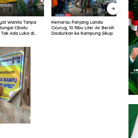
 Panjang Landa
Ahmad Hidayat Raih Suara
Anca
10 Ribu Liter Air Bersih
Terbanyak dan Pimpin MW
Tiang
an ke Kampung Sikup
KAHMI Jabar, Ini 7 Presidium
Para
Terpilih Periode 2026–2031
Dibi