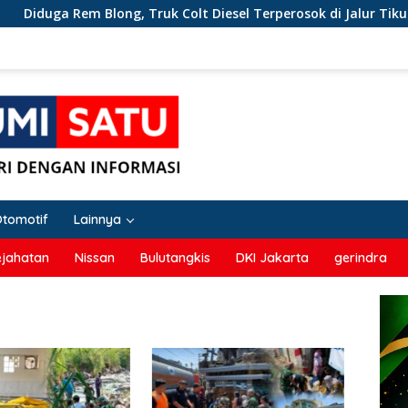
ga Rem Blong, Truk Colt Diesel Terperosok di Jalur Tikungan C
Otomotif
Lainnya
ejahatan
Nissan
Bulutangkis
DKI Jakarta
gerindra