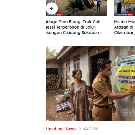
Blong, Truk Colt
Misteri Mayat Wanita Tanpa
Kemarau
rosok di Jalur
Atasan di Sungai Cibatu
Cicurug, 
kidang Sukabumi
Cikembar, Tak Ada Luka di
Disalurk
Tubuh
Headline
,
News
01/04/2026