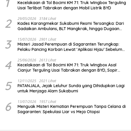
1
Kecelakaan di Tol Bocimi KM 71: Truk Wingbox Terguling
Usai Terlibat Tabrakan dengan Mobil Listrik BYD
2
29/05/2026
3184 Lihat
Kades Karangmekar Sukabumi Resmi Tersangka: Dari
Gadaikan Ambulans, BLT Mangkrak, hingga Dugaan
Penipuan!
3
15/07/2026
2901 Lihat
Misteri Jasad Perempuan di Sagaranten Terungkap:
Pelaku Pancing Korban Lewat ‘Aplikasi Hijau’ Sebelum
Dihabisi
4
25/06/2026
2613 Lihat
Kecelakaan di Tol Bocimi KM 71: Truk Wingbox Asal
Cianjur Terguling Usai Tabrakan dengan BYD, Sopir
Dilarikan ke RS Sekarwangi
5
12/11/2025
2021 Lihat
PATANJALA, Jejak Leluhur Sunda yang Dihidupkan Lagi
untuk Menjaga Alam Sukabumi
6
13/07/2026
1957 Lihat
Menguak Misteri Kematian Perempuan Tanpa Celana di
Sagaranten: Spekulasi Liar vs Meja Otopsi