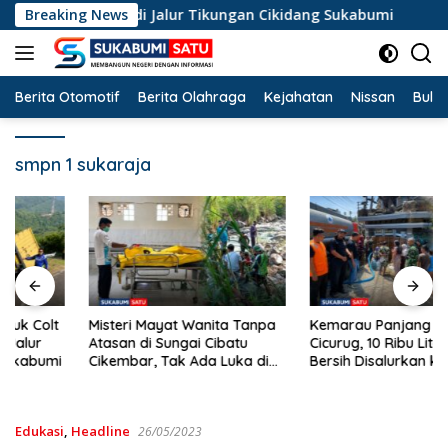
Langsung
el Terperosok di Jalur Tikungan Cikidang Sukabumi
Breaking News
Mis
ke
konten
Berita Otomotif
Berita Olahraga
Kejahatan
Nissan
Bulut
smpn 1 sukaraja
Misteri Mayat Wanita Tanpa
Kemarau Panjang Landa
Atasan di Sungai Cibatu
Cicurug, 10 Ribu Liter Air
Cikembar, Tak Ada Luka di
Bersih Disalurkan ke
Tubuh
Kampung Sikup
Edukasi
,
Headline
26/05/2023