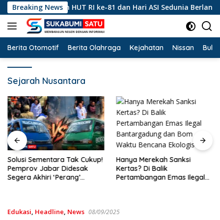
Langsung
, Peringatan HUT RI ke-81 dan Hari ASI Sedunia Berlangsung M
Breaking News
ke
konten
Berita Otomotif
Berita Olahraga
Kejahatan
Nissan
Bulut
Sejarah Nusantara
Hanya Merekah Sanksi
Solusi Sementara Tak Cukup!
Kertas? Di Balik
Pemprov Jabar Didesak
Pertambangan Emas Ilegal
Segera Akhiri ‘Perang’
Bantargadung dan Bom
Trayek Angkot 02 dan 09
Waktu Bencana Ekologis
Edukasi
,
Headline
,
News
08/09/2025