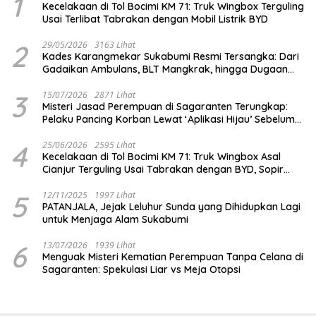
1
Kecelakaan di Tol Bocimi KM 71: Truk Wingbox Terguling
Usai Terlibat Tabrakan dengan Mobil Listrik BYD
2
29/05/2026
3163 Lihat
Kades Karangmekar Sukabumi Resmi Tersangka: Dari
Gadaikan Ambulans, BLT Mangkrak, hingga Dugaan
Penipuan!
3
15/07/2026
2871 Lihat
Misteri Jasad Perempuan di Sagaranten Terungkap:
Pelaku Pancing Korban Lewat ‘Aplikasi Hijau’ Sebelum
Dihabisi
4
25/06/2026
2595 Lihat
Kecelakaan di Tol Bocimi KM 71: Truk Wingbox Asal
Cianjur Terguling Usai Tabrakan dengan BYD, Sopir
Dilarikan ke RS Sekarwangi
5
12/11/2025
1997 Lihat
PATANJALA, Jejak Leluhur Sunda yang Dihidupkan Lagi
untuk Menjaga Alam Sukabumi
6
13/07/2026
1939 Lihat
Menguak Misteri Kematian Perempuan Tanpa Celana di
Sagaranten: Spekulasi Liar vs Meja Otopsi