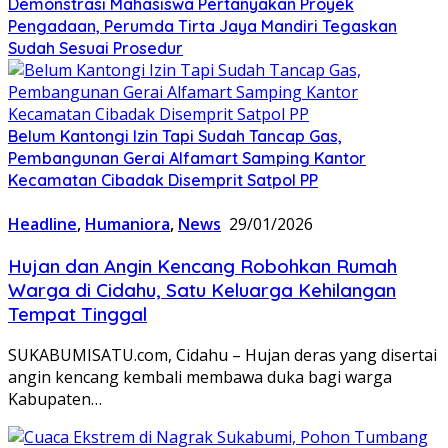
Demonstrasi Mahasiswa Pertanyakan Proyek
Pengadaan, Perumda Tirta Jaya Mandiri Tegaskan
Sudah Sesuai Prosedur
Belum Kantongi Izin Tapi Sudah Tancap Gas,
Pembangunan Gerai Alfamart Samping Kantor
Kecamatan Cibadak Disemprit Satpol PP
Headline
,
Humaniora
,
News
29/01/2026
Hujan dan Angin Kencang Robohkan Rumah
Warga di Cidahu, Satu Keluarga Kehilangan
Tempat Tinggal
SUKABUMISATU.com, Cidahu – Hujan deras yang disertai
angin kencang kembali membawa duka bagi warga
Kabupaten…