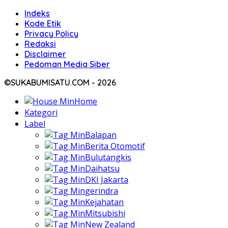
Indeks
Kode Etik
Privacy Policy
Redaksi
Disclaimer
Pedoman Media Siber
©SUKABUMISATU.COM - 2026
Home
Kategori
Label
Balapan
Berita Otomotif
Bulutangkis
Daihatsu
DKI Jakarta
gerindra
Kejahatan
Mitsubishi
New Zealand