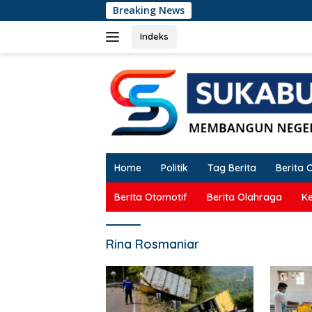
Langsung
Breaking News
ke
konten
Indeks
Home
Politik
Tag Berita
Berita 
Berita Otomotif
Berita Olahraga
K
Rina Rosmaniar