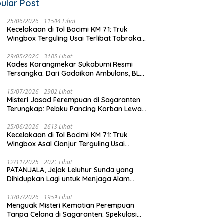
ular Post
d Hidayat Raih Suara
Ancam Keselamatan Warga!
P
25/06/2026
11504 Lihat
anyak dan Pimpin MW
Kecelakaan di Tol Bocimi KM 71: Truk
Tiang Telkom di Cidahu Miring
G
 Jabar, Ini 7 Presidium
Wingbox Terguling Usai Terlibat Tabrakan
Parah, Kabel Semrawut
K
lih Periode 2026–2031
dengan Mobil Listrik BYD
Dibiarkan Tanpa Penanganan
P
29/05/2026
3185 Lihat
Kades Karangmekar Sukabumi Resmi
Tersangka: Dari Gadaikan Ambulans, BLT
Mangkrak, hingga Dugaan Penipuan!
15/07/2026
2902 Lihat
Misteri Jasad Perempuan di Sagaranten
Terungkap: Pelaku Pancing Korban Lewat
‘Aplikasi Hijau’ Sebelum Dihabisi
25/06/2026
2613 Lihat
Kecelakaan di Tol Bocimi KM 71: Truk
Wingbox Asal Cianjur Terguling Usai
Tabrakan dengan BYD, Sopir Dilarikan ke
RS Sekarwangi
12/11/2025
2021 Lihat
PATANJALA, Jejak Leluhur Sunda yang
Dihidupkan Lagi untuk Menjaga Alam
Sukabumi
13/07/2026
1959 Lihat
Menguak Misteri Kematian Perempuan
Tanpa Celana di Sagaranten: Spekulasi