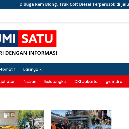
Diduga Rem Blong, Truk Colt Diesel Terperosok di Jalur T
Otomotif
Lainnya
ejahatan
Nissan
Bulutangkis
DKI Jakarta
gerindra