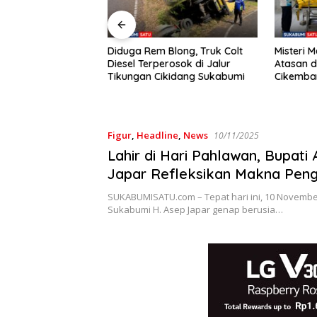
ya Konser Reggae
Diduga Rem Blong, Truk Colt
Misteri 
 Anggota DPRD
Diesel Terperosok di Jalur
Atasan d
Dukung Pemdes:
Tikungan Cikidang Sukabumi
Cikembar
i Musiknya, Tapi
Tubuh
Figur
,
Headline
,
News
10/11/2025
Lahir di Hari Pahlawan, Bupati
Japar Refleksikan Makna Pen
untuk Sukabumi
SUKABUMISATU.com – Tepat hari ini, 10 November
Sukabumi H. Asep Japar genap berusia…