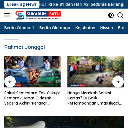
Langsung
Peringatan HUT RI ke-81 dan Hari ASI Sedunia Berlangsung Meri
Breaking News
ke
konten
Berita Otomotif
Berita Olahraga
Kejahatan
Nissan
Bulut
Rahmat Jonggol
Solusi Sementara Tak Cukup!
Hanya Merekah Sanksi
Pemprov Jabar Didesak
Kertas? Di Balik
Segera Akhiri ‘Perang’
Pertambangan Emas Ilegal
Trayek Angkot 02 dan 09
Bantargadung dan Bom
Waktu Bencana Ekologis