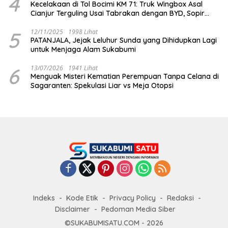
4
Kecelakaan di Tol Bocimi KM 71: Truk Wingbox Asal
Cianjur Terguling Usai Tabrakan dengan BYD, Sopir
Dilarikan ke RS Sekarwangi
5
12/11/2025
1998 Lihat
PATANJALA, Jejak Leluhur Sunda yang Dihidupkan Lagi
untuk Menjaga Alam Sukabumi
6
13/07/2026
1941 Lihat
Menguak Misteri Kematian Perempuan Tanpa Celana di
Sagaranten: Spekulasi Liar vs Meja Otopsi
Indeks
Kode Etik
Privacy Policy
Redaksi
Disclaimer
Pedoman Media Siber
©SUKABUMISATU.COM - 2026