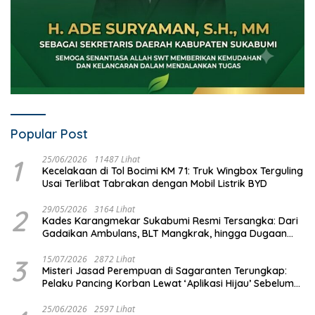
Popular Post
1
25/06/2026
11487 Lihat
Kecelakaan di Tol Bocimi KM 71: Truk Wingbox Terguling
Usai Terlibat Tabrakan dengan Mobil Listrik BYD
2
29/05/2026
3164 Lihat
Kades Karangmekar Sukabumi Resmi Tersangka: Dari
Gadaikan Ambulans, BLT Mangkrak, hingga Dugaan
Penipuan!
3
15/07/2026
2872 Lihat
Misteri Jasad Perempuan di Sagaranten Terungkap:
Pelaku Pancing Korban Lewat ‘Aplikasi Hijau’ Sebelum
Dihabisi
25/06/2026
2597 Lihat