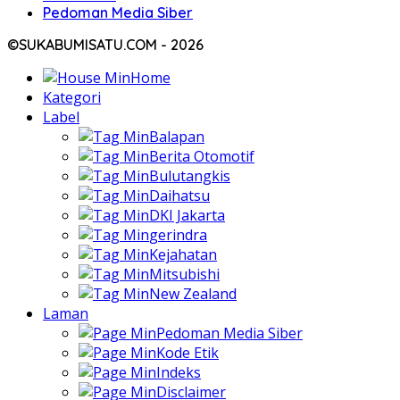
Pedoman Media Siber
©SUKABUMISATU.COM - 2026
Home
Kategori
Label
Balapan
Berita Otomotif
Bulutangkis
Daihatsu
DKI Jakarta
gerindra
Kejahatan
Mitsubishi
New Zealand
Laman
Pedoman Media Siber
Kode Etik
Indeks
Disclaimer