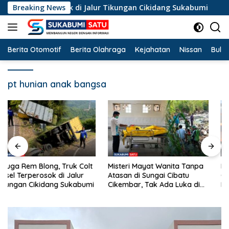
Langsung
el Terperosok di Jalur Tikungan Cikidang Sukabumi
Breaking News
Mis
ke
konten
Berita Otomotif
Berita Olahraga
Kejahatan
Nissan
Bulut
pt hunian anak bangsa
Misteri Mayat Wanita Tanpa
Kemarau Panjang Landa
Atasan di Sungai Cibatu
Cicurug, 10 Ribu Liter Air
Cikembar, Tak Ada Luka di
Bersih Disalurkan ke
Tubuh
Kampung Sikup