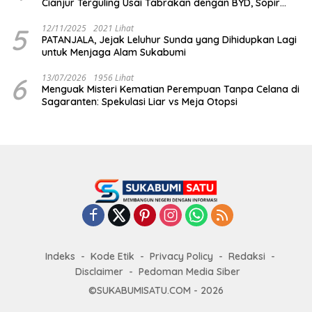
Cianjur Terguling Usai Tabrakan dengan BYD, Sopir
Dilarikan ke RS Sekarwangi
5
12/11/2025
2021 Lihat
PATANJALA, Jejak Leluhur Sunda yang Dihidupkan Lagi
untuk Menjaga Alam Sukabumi
6
13/07/2026
1956 Lihat
Menguak Misteri Kematian Perempuan Tanpa Celana di
Sagaranten: Spekulasi Liar vs Meja Otopsi
Indeks
Kode Etik
Privacy Policy
Redaksi
Disclaimer
Pedoman Media Siber
©SUKABUMISATU.COM - 2026