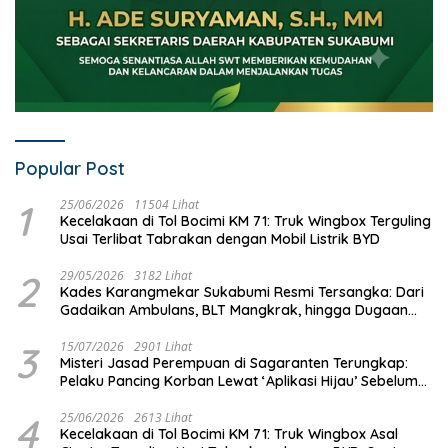
Popular Post
1
25/06/2026
11504 Lihat
Kecelakaan di Tol Bocimi KM 71: Truk Wingbox Terguling
Usai Terlibat Tabrakan dengan Mobil Listrik BYD
2
29/05/2026
3182 Lihat
Kades Karangmekar Sukabumi Resmi Tersangka: Dari
Gadaikan Ambulans, BLT Mangkrak, hingga Dugaan
Penipuan!
3
15/07/2026
2901 Lihat
Misteri Jasad Perempuan di Sagaranten Terungkap:
Pelaku Pancing Korban Lewat ‘Aplikasi Hijau’ Sebelum
Dihabisi
4
25/06/2026
2613 Lihat
Kecelakaan di Tol Bocimi KM 71: Truk Wingbox Asal