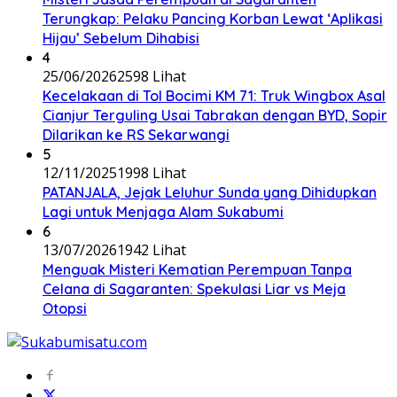
Terungkap: Pelaku Pancing Korban Lewat ‘Aplikasi
Hijau’ Sebelum Dihabisi
4
25/06/2026
2598 Lihat
Kecelakaan di Tol Bocimi KM 71: Truk Wingbox Asal
Cianjur Terguling Usai Tabrakan dengan BYD, Sopir
Dilarikan ke RS Sekarwangi
5
12/11/2025
1998 Lihat
PATANJALA, Jejak Leluhur Sunda yang Dihidupkan
Lagi untuk Menjaga Alam Sukabumi
6
13/07/2026
1942 Lihat
Menguak Misteri Kematian Perempuan Tanpa
Celana di Sagaranten: Spekulasi Liar vs Meja
Otopsi