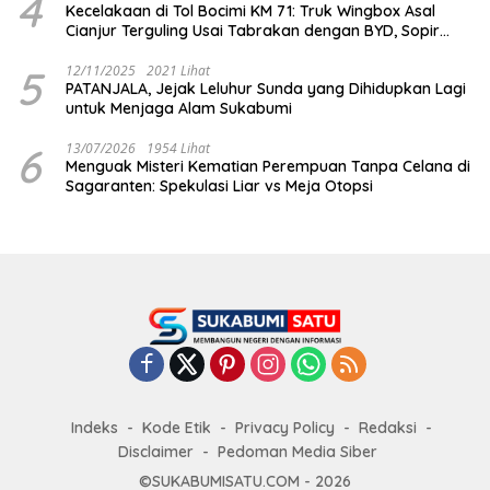
4
Kecelakaan di Tol Bocimi KM 71: Truk Wingbox Asal
Cianjur Terguling Usai Tabrakan dengan BYD, Sopir
Dilarikan ke RS Sekarwangi
5
12/11/2025
2021 Lihat
PATANJALA, Jejak Leluhur Sunda yang Dihidupkan Lagi
untuk Menjaga Alam Sukabumi
6
13/07/2026
1954 Lihat
Menguak Misteri Kematian Perempuan Tanpa Celana di
Sagaranten: Spekulasi Liar vs Meja Otopsi
Indeks
Kode Etik
Privacy Policy
Redaksi
Disclaimer
Pedoman Media Siber
©SUKABUMISATU.COM - 2026