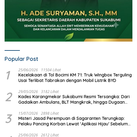
Popular Post
1
25/06/2026
11504 Lihat
Kecelakaan di Tol Bocimi KM 71: Truk Wingbox Terguling
Usai Terlibat Tabrakan dengan Mobil Listrik BYD
2
29/05/2026
3182 Lihat
Kades Karangmekar Sukabumi Resmi Tersangka: Dari
Gadaikan Ambulans, BLT Mangkrak, hingga Dugaan
Penipuan!
3
15/07/2026
2898 Lihat
Misteri Jasad Perempuan di Sagaranten Terungkap:
Pelaku Pancing Korban Lewat ‘Aplikasi Hijau’ Sebelum
Dihabisi
25/06/2026
2612 Lihat