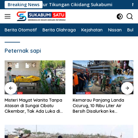
Langsung
perosok di Jalur Tikungan Cikidang Sukabumi
Breaking News
Misteri M
ke
konten
Berita Otomotif
Berita Olahraga
Kejahatan
Nissan
Bulut
Peternak sapi
Misteri Mayat Wanita Tanpa
Kemarau Panjang Landa
Atasan di Sungai Cibatu
Cicurug, 10 Ribu Liter Air
Cikembar, Tak Ada Luka di
Bersih Disalurkan ke
Tubuh
Kampung Sikup