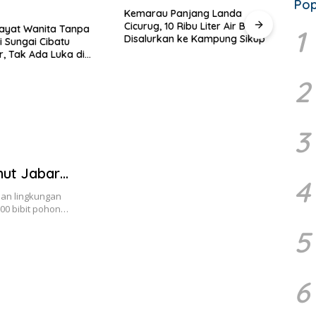
Pop
Kemarau Panjang Landa
Cicurug, 10 Ribu Liter Air Bersih
Mayat Wanita Tanpa
Ahma
1
Disalurkan ke Kampung Sikup
i Sungai Cibatu
Terb
, Tak Ada Luka di
KAHMI
Terpi
2
3
hut Jabar
4
N 2
an lingkungan
100 bibit pohon…
5
6