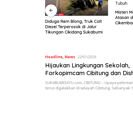
Misteri 
Atasan d
ya Konser Reggae
Diduga Rem Blong, Truk Colt
Cikembar
 Anggota DPRD
Diesel Terperosok di Jalur
Tubuh
Dukung Pemdes:
Tikungan Cikidang Sukabumi
i Musiknya, Tapi
Headline
,
News
22/01/2026
Hijaukan Lingkungan Sekolah,
Forkopimcam Cibitung dan Dis
Tanam 100 Pohon Buah di SMP
SUKABUMISATU.com, CIBITUNG – Upaya pelestari
terus digalakkan di wilayah Cibitung. Sebanyak 