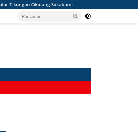
r Tikungan Cikidang Sukabumi
Misteri Mayat Wanita Ta