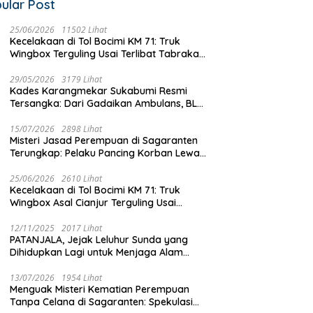
ular Post
d Hidayat Raih Suara
Ancam Keselamatan Warga!
P
25/06/2026
11502 Lihat
anyak dan Pimpin MW
Kecelakaan di Tol Bocimi KM 71: Truk
Tiang Telkom di Cidahu Miring
G
 Jabar, Ini 7 Presidium
Wingbox Terguling Usai Terlibat Tabrakan
Parah, Kabel Semrawut
K
lih Periode 2026–2031
dengan Mobil Listrik BYD
Dibiarkan Tanpa Penanganan
P
29/05/2026
3179 Lihat
Kades Karangmekar Sukabumi Resmi
Tersangka: Dari Gadaikan Ambulans, BLT
Mangkrak, hingga Dugaan Penipuan!
15/07/2026
2898 Lihat
Misteri Jasad Perempuan di Sagaranten
Terungkap: Pelaku Pancing Korban Lewat
‘Aplikasi Hijau’ Sebelum Dihabisi
25/06/2026
2610 Lihat
Kecelakaan di Tol Bocimi KM 71: Truk
Wingbox Asal Cianjur Terguling Usai
Tabrakan dengan BYD, Sopir Dilarikan ke
RS Sekarwangi
12/11/2025
2017 Lihat
PATANJALA, Jejak Leluhur Sunda yang
Dihidupkan Lagi untuk Menjaga Alam
Sukabumi
13/07/2026
1954 Lihat
Menguak Misteri Kematian Perempuan
Tanpa Celana di Sagaranten: Spekulasi