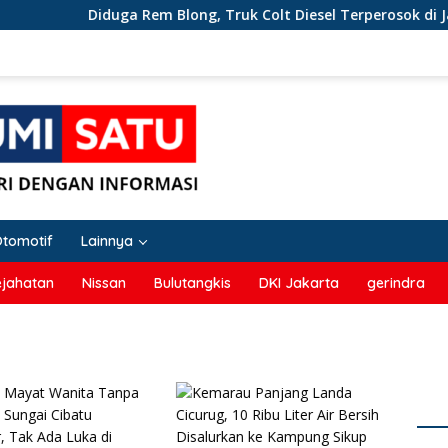
Diduga Rem Blong, Truk Colt Diesel Terperosok di Jalu
Otomotif
Lainnya
ejahatan
Nissan
Bulutangkis
DKI Jakarta
gerindra