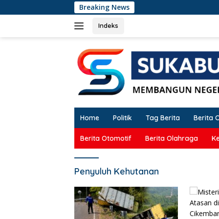
Langsung
Breaking News
ke
konten
Indeks
Home
Politik
Tag Berita
Berita 
Berita Otomotif
Berita Olahraga
K
Penyuluh Kehutanan