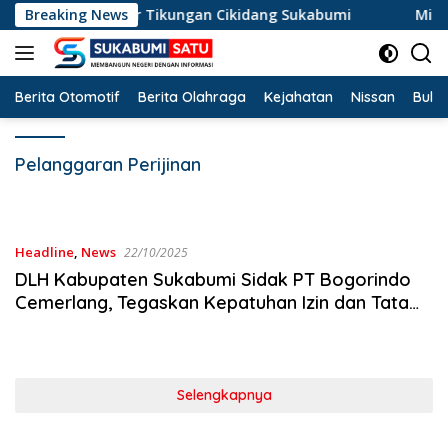
Langsung
 Terperosok di Jalur Tikungan Cikidang Sukabumi
Breaking News
Miste
ke
konten
Berita Otomotif
Berita Olahraga
Kejahatan
Nissan
Bulut
Pelanggaran Perijinan
Headline
,
News
22/10/2025
DLH Kabupaten Sukabumi Sidak PT Bogorindo
Cemerlang, Tegaskan Kepatuhan Izin dan Tata
Ruang
Selengkapnya