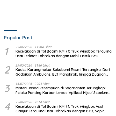
Popular Post
1
25/06/2026
11504 Lihat
Kecelakaan di Tol Bocimi KM 71: Truk Wingbox Terguling
Usai Terlibat Tabrakan dengan Mobil Listrik BYD
2
29/05/2026
3186 Lihat
Kades Karangmekar Sukabumi Resmi Tersangka: Dari
Gadaikan Ambulans, BLT Mangkrak, hingga Dugaan
Penipuan!
3
15/07/2026
2903 Lihat
Misteri Jasad Perempuan di Sagaranten Terungkap:
Pelaku Pancing Korban Lewat ‘Aplikasi Hijau’ Sebelum
Dihabisi
4
25/06/2026
2614 Lihat
Kecelakaan di Tol Bocimi KM 71: Truk Wingbox Asal
Cianjur Terguling Usai Tabrakan dengan BYD, Sopir
Dilarikan ke RS Sekarwangi