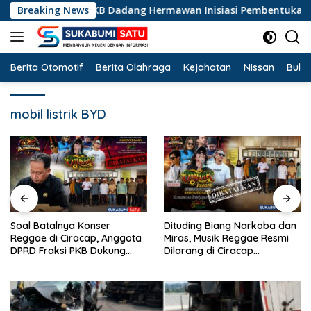
Langsung
Legislator PKB Dadang Hermawan Inisiasi Pembentukan Asosiasi
Breaking News
ke
konten
Berita Otomotif
Berita Olahraga
Kejahatan
Nissan
Bulut
mobil listrik BYD
Soal Batalnya Konser
Dituding Biang Narkoba dan
Reggae di Ciracap, Anggota
Miras, Musik Reggae Resmi
DPRD Fraksi PKB Dukung
Dilarang di Ciracap
Pemdes: “Bukan Benci
Sukabumi!
Musiknya, Tapi Efeknya”