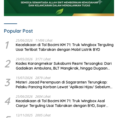
Popular Post
1
25/06/2026
11496 Lihat
Kecelakaan di Tol Bocimi KM 71: Truk Wingbox Terguling
Usai Terlibat Tabrakan dengan Mobil Listrik BYD
2
29/05/2026
3171 Lihat
Kades Karangmekar Sukabumi Resmi Tersangka: Dari
Gadaikan Ambulans, BLT Mangkrak, hingga Dugaan
Penipuan!
3
15/07/2026
2879 Lihat
Misteri Jasad Perempuan di Sagaranten Terungkap:
Pelaku Pancing Korban Lewat ‘Aplikasi Hijau’ Sebelum
Dihabisi
4
25/06/2026
2604 Lihat
Kecelakaan di Tol Bocimi KM 71: Truk Wingbox Asal
Cianjur Terguling Usai Tabrakan dengan BYD, Sopir
Dilarikan ke RS Sekarwangi
12/11/2025
2005 Lihat