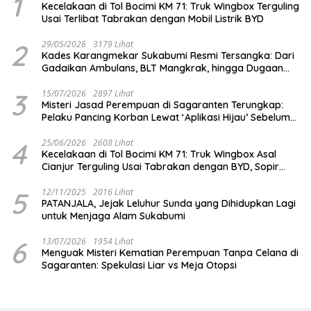
1
Kecelakaan di Tol Bocimi KM 71: Truk Wingbox Terguling
Usai Terlibat Tabrakan dengan Mobil Listrik BYD
2
29/05/2026
3179 Lihat
Kades Karangmekar Sukabumi Resmi Tersangka: Dari
Gadaikan Ambulans, BLT Mangkrak, hingga Dugaan
Penipuan!
3
15/07/2026
2897 Lihat
Misteri Jasad Perempuan di Sagaranten Terungkap:
Pelaku Pancing Korban Lewat ‘Aplikasi Hijau’ Sebelum
Dihabisi
4
25/06/2026
2608 Lihat
Kecelakaan di Tol Bocimi KM 71: Truk Wingbox Asal
Cianjur Terguling Usai Tabrakan dengan BYD, Sopir
Dilarikan ke RS Sekarwangi
5
12/11/2025
2016 Lihat
PATANJALA, Jejak Leluhur Sunda yang Dihidupkan Lagi
untuk Menjaga Alam Sukabumi
6
13/07/2026
1954 Lihat
Menguak Misteri Kematian Perempuan Tanpa Celana di
Sagaranten: Spekulasi Liar vs Meja Otopsi