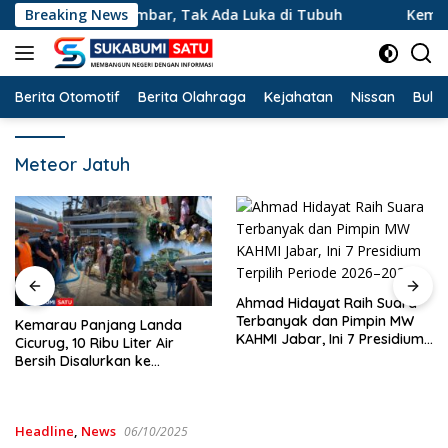
Langsung
i Cibatu Cikembar, Tak Ada Luka di Tubuh
Breaking News
Kemarau Pan
ke
konten
Berita Otomotif
Berita Olahraga
Kejahatan
Nissan
Bulut
Meteor Jatuh
Ahmad Hidayat Raih Suara
Terbanyak dan Pimpin MW
Kemarau Panjang Landa
KAHMI Jabar, Ini 7 Presidium
Cicurug, 10 Ribu Liter Air
Terpilih Periode 2026–2031
Bersih Disalurkan ke
Kampung Sikup
Headline
,
News
06/10/2025