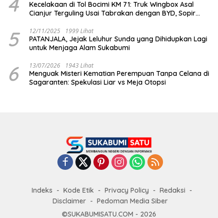
4
Kecelakaan di Tol Bocimi KM 71: Truk Wingbox Asal
Cianjur Terguling Usai Tabrakan dengan BYD, Sopir
Dilarikan ke RS Sekarwangi
5
12/11/2025
1999 Lihat
PATANJALA, Jejak Leluhur Sunda yang Dihidupkan Lagi
untuk Menjaga Alam Sukabumi
6
13/07/2026
1943 Lihat
Menguak Misteri Kematian Perempuan Tanpa Celana di
Sagaranten: Spekulasi Liar vs Meja Otopsi
Indeks
Kode Etik
Privacy Policy
Redaksi
Disclaimer
Pedoman Media Siber
©SUKABUMISATU.COM - 2026