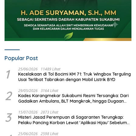
Popular Post
1
25/06/2026
11489 Lihat
Kecelakaan di Tol Bocimi KM 71: Truk Wingbox Terguling
Usai Terlibat Tabrakan dengan Mobil Listrik BYD
2
29/05/2026
3164 Lihat
Kades Karangmekar Sukabumi Resmi Tersangka: Dari
Gadaikan Ambulans, BLT Mangkrak, hingga Dugaan
Penipuan!
3
15/07/2026
2873 Lihat
Misteri Jasad Perempuan di Sagaranten Terungkap:
Pelaku Pancing Korban Lewat ‘Aplikasi Hijau’ Sebelum
Dihabisi
25/06/2026
2598 Lihat