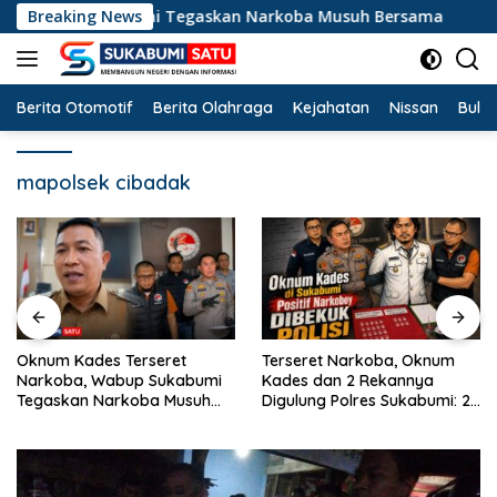
Langsung
up Sukabumi Tegaskan Narkoba Musuh Bersama
Breaking News
Terse
ke
konten
Berita Otomotif
Berita Olahraga
Kejahatan
Nissan
Bulut
mapolsek cibadak
Terseret Narkoba, Oknum
Krisdayanti dan Once Mekel
Kades dan 2 Rekannya
Guncang Cibadak,
Digulung Polres Sukabumi: 28
Peringatan HUT RI ke-81 dan
Paket Sabu Disita
Hari ASI Sedunia Berlangsung
Meriah