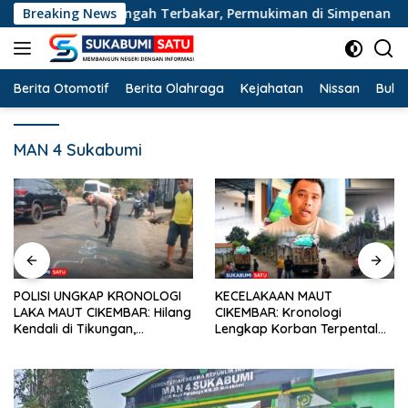
Langsung
i Jampangtengah Terbakar, Permukiman di Simpenan Sempat Te
Breaking News
ke
konten
Berita Otomotif
Berita Olahraga
Kejahatan
Nissan
Bulut
MAN 4 Sukabumi
POLISI UNGKAP KRONOLOGI
KECELAKAAN MAUT
LAKA MAUT CIKEMBAR: Hilang
CIKEMBAR: Kronologi
Kendali di Tikungan,
Lengkap Korban Terpental
Pengendara Scoopy Tewas
Masuk Kolong Mobil Sampah,
Hantam Pickup
Jasad Dievakuasi ke RSUD
Sekarwangi