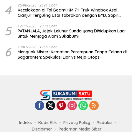
4
25/06/2026
2621 Lihat
Kecelakaan di Tol Bocimi KM 71: Truk Wingbox Asal
Cianjur Terguling Usai Tabrakan dengan BYD, Sopir
Dilarikan ke RS Sekarwangi
5
12/11/2025
2030 Lihat
PATANJALA, Jejak Leluhur Sunda yang Dihidupkan Lagi
untuk Menjaga Alam Sukabumi
6
13/07/2026
1966 Lihat
Menguak Misteri Kematian Perempuan Tanpa Celana di
Sagaranten: Spekulasi Liar vs Meja Otopsi
Indeks
Kode Etik
Privacy Policy
Redaksi
Disclaimer
Pedoman Media Siber