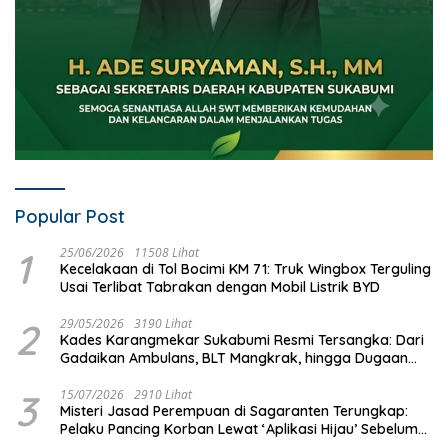
Popular Post
1
25/06/2026
11508 Lihat
Kecelakaan di Tol Bocimi KM 71: Truk Wingbox Terguling
Usai Terlibat Tabrakan dengan Mobil Listrik BYD
2
29/05/2026
3190 Lihat
Kades Karangmekar Sukabumi Resmi Tersangka: Dari
Gadaikan Ambulans, BLT Mangkrak, hingga Dugaan
Penipuan!
3
15/07/2026
2910 Lihat
Misteri Jasad Perempuan di Sagaranten Terungkap:
Pelaku Pancing Korban Lewat ‘Aplikasi Hijau’ Sebelum
Dihabisi