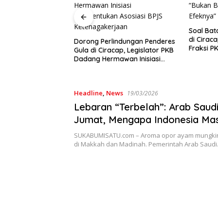
Ditu
Mira
Dilar
Soal Batalnya Konser Reggae
di Ciracap, Anggota DPRD
Perlindungan Penderes
Fraksi PKB Dukung Pemdes:
Ciracap, Legislator PKB
“Bukan Benci Musiknya, Tapi
Hermawan Inisiasi
Efeknya”
ukan Asosiasi BPJS
akerjaan
Headline
,
News
19/03/2026
Lebaran “Terbelah”: Arab Saud
Jumat, Mengapa Indonesia Mas
Nasib” di Sidang Isbat?
SUKABUMISATU.com – Aroma opor ayam mungkin
di Makkah dan Madinah. Pemerintah Arab Saud