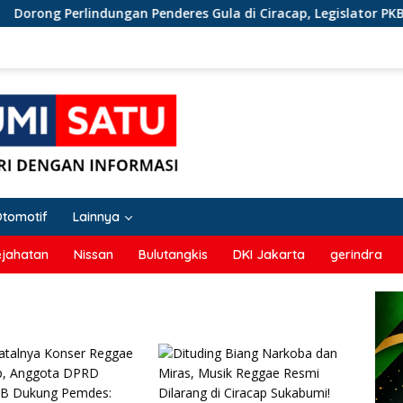
 Perlindungan Penderes Gula di Ciracap, Legislator PKB Dadang
Otomotif
Lainnya
ejahatan
Nissan
Bulutangkis
DKI Jakarta
gerindra