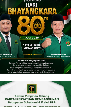
knum Kades Terseret
Terseret Narkoba, Oknum
arkoba, Wabup Sukabumi
Kades dan 2 Rekannya
egaskan Narkoba Musuh
Digulung Polres Sukabumi: 28
ersama
Paket Sabu Disita