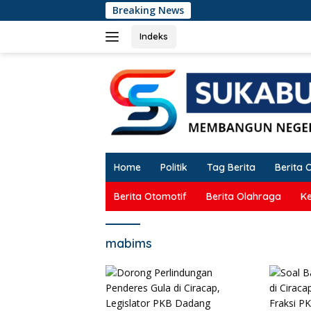
Langsung
Breaking News
Dorong
ke
konten
Indeks
Home
Politik
Tag Berita
Berita 
Berita Otomotif
Berita Olahraga
K
mabims