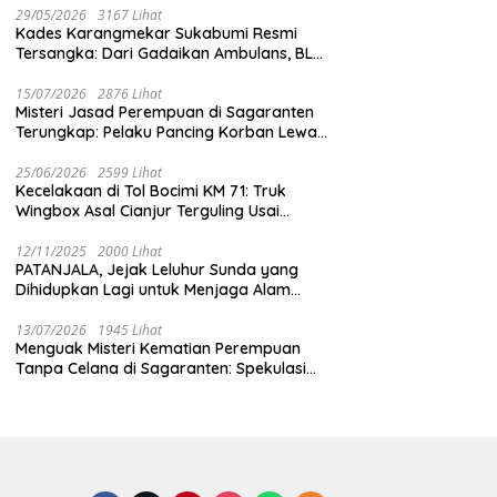
29/05/2026
3167 Lihat
Kades Karangmekar Sukabumi Resmi
Tersangka: Dari Gadaikan Ambulans, BLT
Mangkrak, hingga Dugaan Penipuan!
15/07/2026
2876 Lihat
Misteri Jasad Perempuan di Sagaranten
Terungkap: Pelaku Pancing Korban Lewat
‘Aplikasi Hijau’ Sebelum Dihabisi
25/06/2026
2599 Lihat
Kecelakaan di Tol Bocimi KM 71: Truk
Wingbox Asal Cianjur Terguling Usai
Tabrakan dengan BYD, Sopir Dilarikan ke
RS Sekarwangi
12/11/2025
2000 Lihat
PATANJALA, Jejak Leluhur Sunda yang
Dihidupkan Lagi untuk Menjaga Alam
Sukabumi
13/07/2026
1945 Lihat
Menguak Misteri Kematian Perempuan
Tanpa Celana di Sagaranten: Spekulasi
Liar vs Meja Otopsi