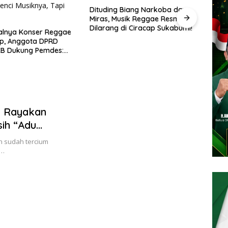
ding Biang Narkoba dan
s, Musik Reggae Resmi
Sambut HUT RI ke-81, Polsek
O
ang di Ciracap Sukabumi!
Nagrak Bagikan Nasi Kotak
N
dan Bendera Merah Putih
T
dalam Jumat Berkah
B
i Rayakan
ih “Adu
 sudah tercium
i…