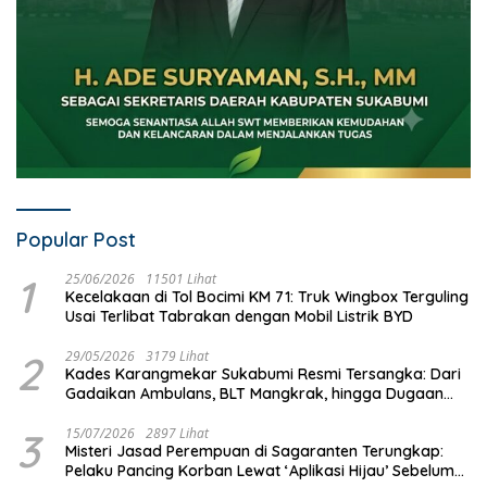
Popular Post
1
25/06/2026
11501 Lihat
Kecelakaan di Tol Bocimi KM 71: Truk Wingbox Terguling
Usai Terlibat Tabrakan dengan Mobil Listrik BYD
2
29/05/2026
3179 Lihat
Kades Karangmekar Sukabumi Resmi Tersangka: Dari
Gadaikan Ambulans, BLT Mangkrak, hingga Dugaan
Penipuan!
3
15/07/2026
2897 Lihat
Misteri Jasad Perempuan di Sagaranten Terungkap:
Pelaku Pancing Korban Lewat ‘Aplikasi Hijau’ Sebelum