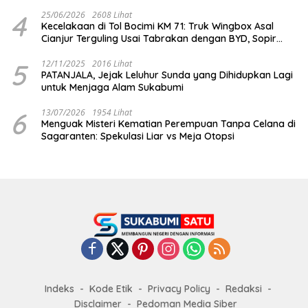
Dihabisi
4
25/06/2026
2608 Lihat
Kecelakaan di Tol Bocimi KM 71: Truk Wingbox Asal
Cianjur Terguling Usai Tabrakan dengan BYD, Sopir
Dilarikan ke RS Sekarwangi
5
12/11/2025
2016 Lihat
PATANJALA, Jejak Leluhur Sunda yang Dihidupkan Lagi
untuk Menjaga Alam Sukabumi
6
13/07/2026
1954 Lihat
Menguak Misteri Kematian Perempuan Tanpa Celana di
Sagaranten: Spekulasi Liar vs Meja Otopsi
Indeks
Kode Etik
Privacy Policy
Redaksi
Disclaimer
Pedoman Media Siber