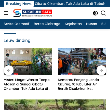
Langsung
n di Sungai Cibatu Cikembar, Tak Ada Luka di Tubuh
Breaking News
K
ke
konten
Berita Otomotif
Berita Olahraga
Kejahatan
Nissan
Bulut
Leuwidinding
Kemarau Panjang Landa
Ahmad Hidayat Raih Suara
Cicurug, 10 Ribu Liter Air
Terbanyak dan Pimpin MW
Bersih Disalurkan ke
KAHMI Jabar, Ini 7 Presidium
Kampung Sikup
Terpilih Periode 2026–2031