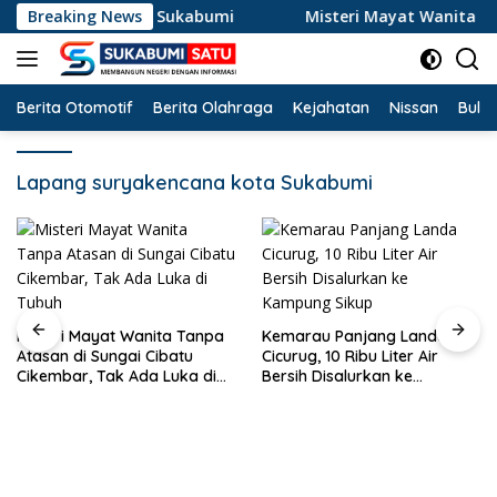
Langsung
ungan Cikidang Sukabumi
Breaking News
Misteri Mayat Wanita Tanpa At
ke
konten
Berita Otomotif
Berita Olahraga
Kejahatan
Nissan
Bulut
Lapang suryakencana kota Sukabumi
Misteri Mayat Wanita Tanpa
Kemarau Panjang Landa
Atasan di Sungai Cibatu
Cicurug, 10 Ribu Liter Air
Cikembar, Tak Ada Luka di
Bersih Disalurkan ke
Tubuh
Kampung Sikup