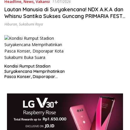
Headline
,
News
,
Vakansi
11/07/2026
Lautan Manusia di Suryakencana! NDX A.K.A dan
Whisnu Santika Sukses Guncang PRIMARIA FEST
Sukabumi 2026
Hiburan
,
Sukabumi Raya
Kondisi Rumput Stadion
Suryakencana Memprihatinkan
Pasca Konser, Disporapar
Kota Sukabumi Buka Suara