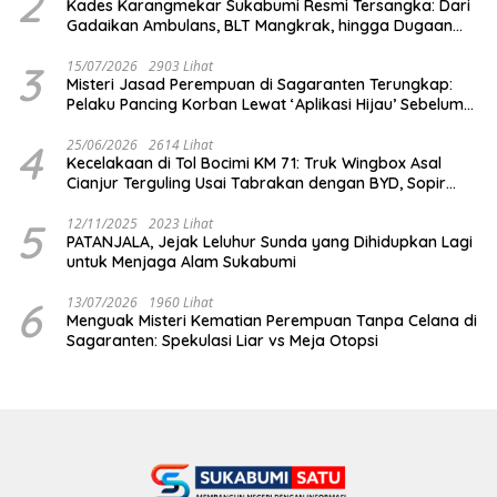
2
Kades Karangmekar Sukabumi Resmi Tersangka: Dari
Gadaikan Ambulans, BLT Mangkrak, hingga Dugaan
Penipuan!
3
15/07/2026
2903 Lihat
Misteri Jasad Perempuan di Sagaranten Terungkap:
Pelaku Pancing Korban Lewat ‘Aplikasi Hijau’ Sebelum
Dihabisi
4
25/06/2026
2614 Lihat
Kecelakaan di Tol Bocimi KM 71: Truk Wingbox Asal
Cianjur Terguling Usai Tabrakan dengan BYD, Sopir
Dilarikan ke RS Sekarwangi
5
12/11/2025
2023 Lihat
PATANJALA, Jejak Leluhur Sunda yang Dihidupkan Lagi
untuk Menjaga Alam Sukabumi
6
13/07/2026
1960 Lihat
Menguak Misteri Kematian Perempuan Tanpa Celana di
Sagaranten: Spekulasi Liar vs Meja Otopsi