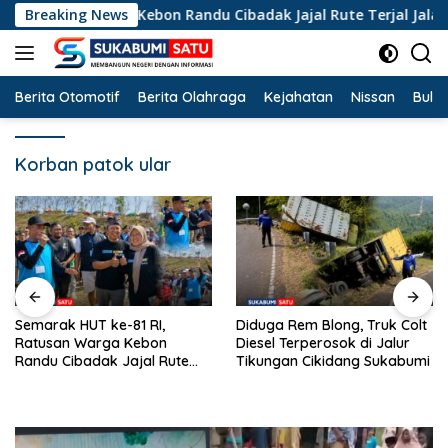
Langsung
tusan Warga Kebon Randu Cibadak Jajal Rute Terjal Jalan Seha
Breaking News
ke
konten
Berita Otomotif
Berita Olahraga
Kejahatan
Nissan
Bulut
Korban patok ular
Semarak HUT ke-81 RI,
Diduga Rem Blong, Truk Colt
Ratusan Warga Kebon
Diesel Terperosok di Jalur
Randu Cibadak Jajal Rute
Tikungan Cikidang Sukabumi
Terjal Jalan Sehat ke Bukit
Panenjoan