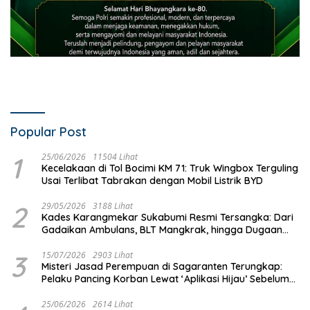
Popular Post
1
25/06/2026
11504 Lihat
Kecelakaan di Tol Bocimi KM 71: Truk Wingbox Terguling
Usai Terlibat Tabrakan dengan Mobil Listrik BYD
2
29/05/2026
3188 Lihat
Kades Karangmekar Sukabumi Resmi Tersangka: Dari
Gadaikan Ambulans, BLT Mangkrak, hingga Dugaan
Penipuan!
3
15/07/2026
2903 Lihat
Misteri Jasad Perempuan di Sagaranten Terungkap:
Pelaku Pancing Korban Lewat ‘Aplikasi Hijau’ Sebelum
Dihabisi
25/06/2026
2614 Lihat