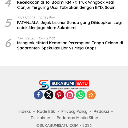
4
Kecelakaan di Tol Bocimi KM 71: Truk Wingbox Asal
Cianjur Terguling Usai Tabrakan dengan BYD, Sopir
Dilarikan ke RS Sekarwangi
5
12/11/2025
2025 Lihat
PATANJALA, Jejak Leluhur Sunda yang Dihidupkan Lagi
untuk Menjaga Alam Sukabumi
6
13/07/2026
1960 Lihat
Menguak Misteri Kematian Perempuan Tanpa Celana di
Sagaranten: Spekulasi Liar vs Meja Otopsi
Indeks
Kode Etik
Privacy Policy
Redaksi
Disclaimer
Pedoman Media Siber
©SUKABUMISATU.COM - 2026