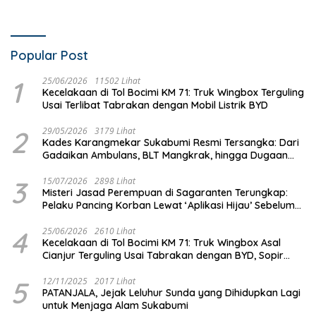
Popular Post
1
25/06/2026
11502 Lihat
Kecelakaan di Tol Bocimi KM 71: Truk Wingbox Terguling
Usai Terlibat Tabrakan dengan Mobil Listrik BYD
2
29/05/2026
3179 Lihat
Kades Karangmekar Sukabumi Resmi Tersangka: Dari
Gadaikan Ambulans, BLT Mangkrak, hingga Dugaan
Penipuan!
3
15/07/2026
2898 Lihat
Misteri Jasad Perempuan di Sagaranten Terungkap:
Pelaku Pancing Korban Lewat ‘Aplikasi Hijau’ Sebelum
Dihabisi
4
25/06/2026
2610 Lihat
Kecelakaan di Tol Bocimi KM 71: Truk Wingbox Asal
Cianjur Terguling Usai Tabrakan dengan BYD, Sopir
Dilarikan ke RS Sekarwangi
5
12/11/2025
2017 Lihat
PATANJALA, Jejak Leluhur Sunda yang Dihidupkan Lagi
untuk Menjaga Alam Sukabumi