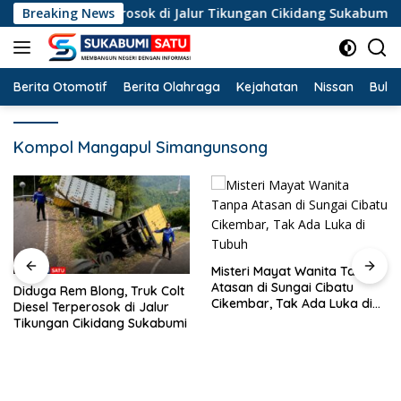
Langsung
olt Diesel Terperosok di Jalur Tikungan Cikidang Sukabumi
Breaking News
ke
konten
Berita Otomotif
Berita Olahraga
Kejahatan
Nissan
Bulut
Kompol Mangapul Simangunsong
Misteri Mayat Wanita Tanpa
Atasan di Sungai Cibatu
Diduga Rem Blong, Truk Colt
Cikembar, Tak Ada Luka di
Diesel Terperosok di Jalur
Tubuh
Tikungan Cikidang Sukabumi