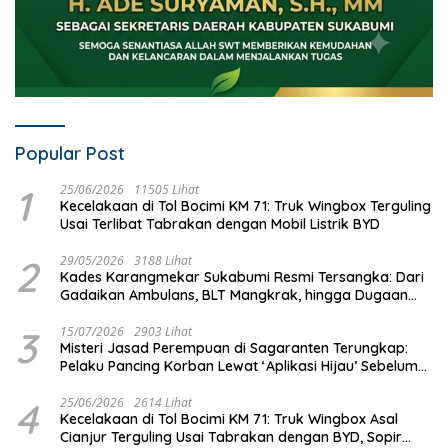
Popular Post
1
25/06/2026
11505 Lihat
Kecelakaan di Tol Bocimi KM 71: Truk Wingbox Terguling
Usai Terlibat Tabrakan dengan Mobil Listrik BYD
2
29/05/2026
3188 Lihat
Kades Karangmekar Sukabumi Resmi Tersangka: Dari
Gadaikan Ambulans, BLT Mangkrak, hingga Dugaan
Penipuan!
3
15/07/2026
2903 Lihat
Misteri Jasad Perempuan di Sagaranten Terungkap:
Pelaku Pancing Korban Lewat ‘Aplikasi Hijau’ Sebelum
Dihabisi
4
25/06/2026
2614 Lihat
Kecelakaan di Tol Bocimi KM 71: Truk Wingbox Asal
Cianjur Terguling Usai Tabrakan dengan BYD, Sopir