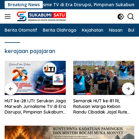
Langsung
wah Jurnalisme TV di Era Disrupsi, Pimpinan Sukabumi Satu Beri
Breaking News
ke
konten
Berita Otomotif
Berita Olahraga
Kejahatan
Nissan
Bulut
kerajaan pajajaran
Semarak HUT ke-81 RI,
Diduga Rem Blong, Truk Colt
Ratusan Warga Kebon
Diesel Terperosok di Jalur
Randu Cibadak Jajal Rute
Tikungan Cikidang Sukabumi
Terjal Jalan Sehat ke Bukit
Panenjoan