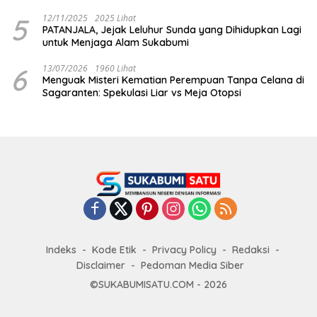
Dilarikan ke RS Sekarwangi
5
12/11/2025
2025 Lihat
PATANJALA, Jejak Leluhur Sunda yang Dihidupkan Lagi
untuk Menjaga Alam Sukabumi
6
13/07/2026
1960 Lihat
Menguak Misteri Kematian Perempuan Tanpa Celana di
Sagaranten: Spekulasi Liar vs Meja Otopsi
Indeks
Kode Etik
Privacy Policy
Redaksi
Disclaimer
Pedoman Media Siber
©SUKABUMISATU.COM - 2026