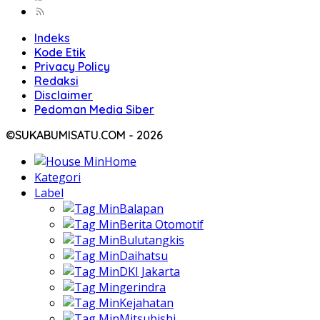
Indeks
Kode Etik
Privacy Policy
Redaksi
Disclaimer
Pedoman Media Siber
©SUKABUMISATU.COM - 2026
Home
Kategori
Label
Balapan
Berita Otomotif
Bulutangkis
Daihatsu
DKI Jakarta
gerindra
Kejahatan
Mitsubishi