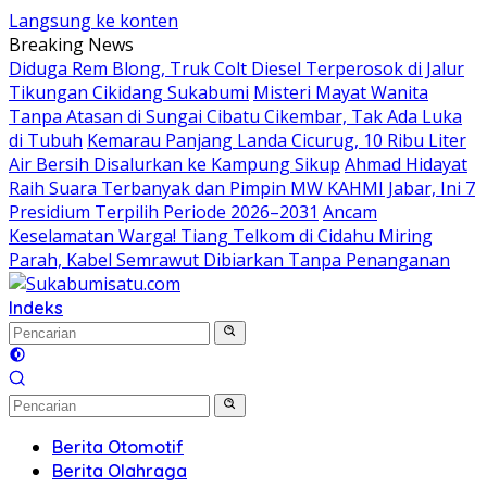
Langsung ke konten
Breaking News
Diduga Rem Blong, Truk Colt Diesel Terperosok di Jalur
Tikungan Cikidang Sukabumi
Misteri Mayat Wanita
Tanpa Atasan di Sungai Cibatu Cikembar, Tak Ada Luka
di Tubuh
Kemarau Panjang Landa Cicurug, 10 Ribu Liter
Air Bersih Disalurkan ke Kampung Sikup
Ahmad Hidayat
Raih Suara Terbanyak dan Pimpin MW KAHMI Jabar, Ini 7
Presidium Terpilih Periode 2026–2031
Ancam
Keselamatan Warga! Tiang Telkom di Cidahu Miring
Parah, Kabel Semrawut Dibiarkan Tanpa Penanganan
Indeks
Berita Otomotif
Berita Olahraga