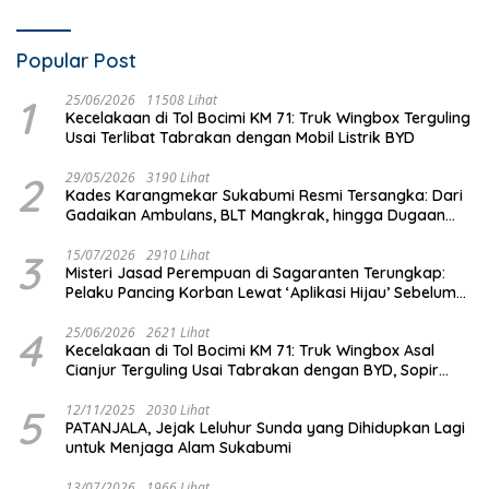
Popular Post
1
25/06/2026
11508 Lihat
Kecelakaan di Tol Bocimi KM 71: Truk Wingbox Terguling
Usai Terlibat Tabrakan dengan Mobil Listrik BYD
2
29/05/2026
3190 Lihat
Kades Karangmekar Sukabumi Resmi Tersangka: Dari
Gadaikan Ambulans, BLT Mangkrak, hingga Dugaan
Penipuan!
3
15/07/2026
2910 Lihat
Misteri Jasad Perempuan di Sagaranten Terungkap:
Pelaku Pancing Korban Lewat ‘Aplikasi Hijau’ Sebelum
Dihabisi
4
25/06/2026
2621 Lihat
Kecelakaan di Tol Bocimi KM 71: Truk Wingbox Asal
Cianjur Terguling Usai Tabrakan dengan BYD, Sopir
Dilarikan ke RS Sekarwangi
5
12/11/2025
2030 Lihat
PATANJALA, Jejak Leluhur Sunda yang Dihidupkan Lagi
untuk Menjaga Alam Sukabumi
13/07/2026
1966 Lihat