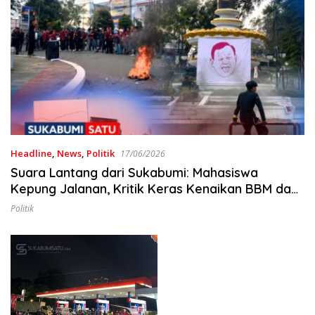
Headline
,
News
,
Politik
17/06/2026
Suara Lantang dari Sukabumi: Mahasiswa
Kepung Jalanan, Kritik Keras Kenaikan BBM dan
Transparansi MBG
Politik