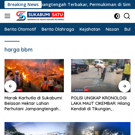
Langsung
Perhutani Jampangtengah Terbakar, Permukiman di Simpenan 
Breaking News
ke
konten
Berita Otomotif
Berita Olahraga
Kejahatan
Nissan
Bulut
harga bbm
POLISI UNGKAP KRONOLOGI
KECELAKAAN MAUT
LAKA MAUT CIKEMBAR: Hilang
CIKEMBAR: Kronologi
Kendali di Tikungan,
Lengkap Korban Terpental
Pengendara Scoopy Tewas
Masuk Kolong Mobil Sampah,
Hantam Pickup
Jasad Dievakuasi ke RSUD
Sekarwangi