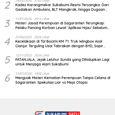
2
29/05/2026
3193 Lihat
Kades Karangmekar Sukabumi Resmi Tersangka: Dari
Gadaikan Ambulans, BLT Mangkrak, hingga Dugaan
Penipuan!
3
15/07/2026
2915 Lihat
Misteri Jasad Perempuan di Sagaranten Terungkap:
Pelaku Pancing Korban Lewat ‘Aplikasi Hijau’ Sebelum
Dihabisi
4
25/06/2026
2626 Lihat
Kecelakaan di Tol Bocimi KM 71: Truk Wingbox Asal
Cianjur Terguling Usai Tabrakan dengan BYD, Sopir
Dilarikan ke RS Sekarwangi
5
12/11/2025
2034 Lihat
PATANJALA, Jejak Leluhur Sunda yang Dihidupkan Lagi
untuk Menjaga Alam Sukabumi
6
13/07/2026
1968 Lihat
Menguak Misteri Kematian Perempuan Tanpa Celana di
Sagaranten: Spekulasi Liar vs Meja Otopsi