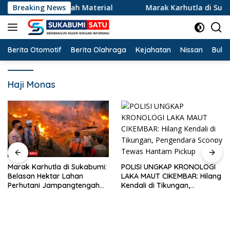
Langsung
ara Bakar Sampah Material
Breaking News
Marak Karhutla di Sukabu
ke
konten
Berita Otomotif
Berita Olahraga
Kejahatan
Nissan
Bulut
Haji Monas
POLISI UNGKAP KRONOLOGI
Marak Karhutla di Sukabumi:
LAKA MAUT CIKEMBAR: Hilang
Belasan Hektar Lahan
Kendali di Tikungan,
Perhutani Jampangtengah
Pengendara Scoopy Tewas
Terbakar, Permukiman di
Hantam Pickup
Simpenan Sempat Terancam