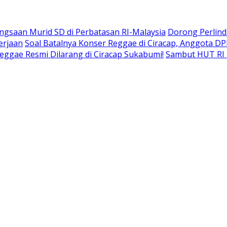
gsaan Murid SD di Perbatasan RI-Malaysia
Dorong Perlind
erjaan
Soal Batalnya Konser Reggae di Ciracap, Anggota D
eggae Resmi Dilarang di Ciracap Sukabumi!
Sambut HUT RI 