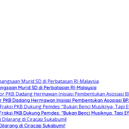
gsaan Murid SD di Perbatasan RI-Malaysia
tor PKB Dadang Hermawan Inisiasi Pembentukan Asosiasi B
Fraksi PKB Dukung Pemdes: “Bukan Benci Musiknya, Tapi E
ilarang di Ciracap Sukabumi!