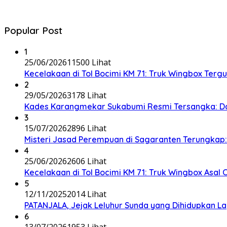
Popular Post
1
25/06/2026
11500 Lihat
Kecelakaan di Tol Bocimi KM 71: Truk Wingbox Tergul
2
29/05/2026
3178 Lihat
Kades Karangmekar Sukabumi Resmi Tersangka: Da
3
15/07/2026
2896 Lihat
Misteri Jasad Perempuan di Sagaranten Terungkap: P
4
25/06/2026
2606 Lihat
Kecelakaan di Tol Bocimi KM 71: Truk Wingbox Asal 
5
12/11/2025
2014 Lihat
PATANJALA, Jejak Leluhur Sunda yang Dihidupkan L
6
13/07/2026
1953 Lihat