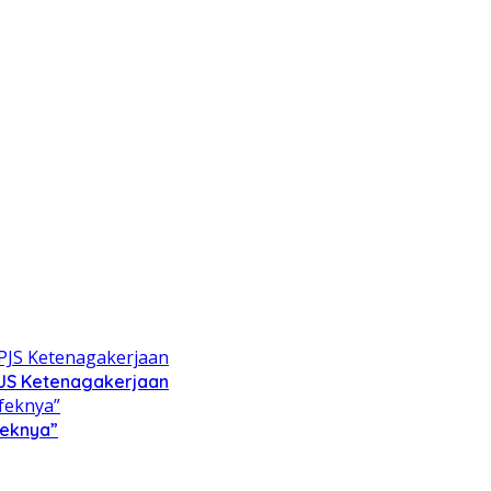
PJS Ketenagakerjaan
feknya”