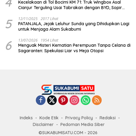
4
Kecelakaan di Tol Bocimi KM 71: Truk Wingbox Asal
Cianjur Terguling Usai Tabrakan dengan BYD, Sopir
Dilarikan ke RS Sekarwangi
5
12/11/2025
2017 Lihat
PATANJALA, Jejak Leluhur Sunda yang Dihidupkan Lagi
untuk Menjaga Alam Sukabumi
6
13/07/2026
1954 Lihat
Menguak Misteri Kematian Perempuan Tanpa Celana di
Sagaranten: Spekulasi Liar vs Meja Otopsi
Indeks
Kode Etik
Privacy Policy
Redaksi
Disclaimer
Pedoman Media Siber
©SUKABUMISATU.COM - 2026