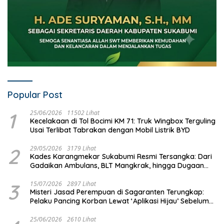
Popular Post
1
25/06/2026
11502 Lihat
Kecelakaan di Tol Bocimi KM 71: Truk Wingbox Terguling
Usai Terlibat Tabrakan dengan Mobil Listrik BYD
2
29/05/2026
3179 Lihat
Kades Karangmekar Sukabumi Resmi Tersangka: Dari
Gadaikan Ambulans, BLT Mangkrak, hingga Dugaan
Penipuan!
3
15/07/2026
2897 Lihat
Misteri Jasad Perempuan di Sagaranten Terungkap:
Pelaku Pancing Korban Lewat ‘Aplikasi Hijau’ Sebelum
Dihabisi
25/06/2026
2610 Lihat