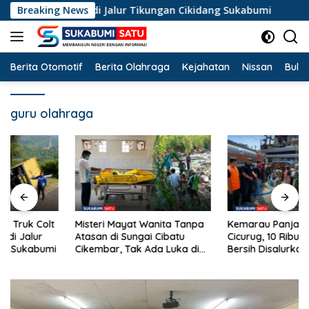
Langsung
 Terperosok di Jalur Tikungan Cikidang Sukabumi
Breaking News
Miste
ke
konten
Berita Otomotif
Berita Olahraga
Kejahatan
Nissan
Bulut
guru olahraga
Misteri Mayat Wanita Tanpa
Kemarau Panjang Landa
Atasan di Sungai Cibatu
Cicurug, 10 Ribu Liter Air
Cikembar, Tak Ada Luka di
Bersih Disalurkan ke
Tubuh
Kampung Sikup