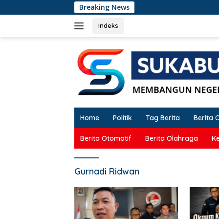
Langsung
Breaking News
Okn
ke
konten
Indeks
Home
Politik
Tag Berita
Berita 
Berita Otomotif
Berita Olahraga
K
Gurnadi Ridwan