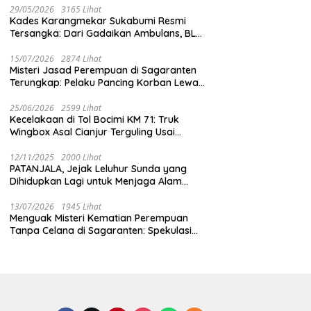
29/05/2026
3165 Lihat
Kades Karangmekar Sukabumi Resmi
Tersangka: Dari Gadaikan Ambulans, BLT
Mangkrak, hingga Dugaan Penipuan!
15/07/2026
2874 Lihat
Misteri Jasad Perempuan di Sagaranten
Terungkap: Pelaku Pancing Korban Lewat
‘Aplikasi Hijau’ Sebelum Dihabisi
25/06/2026
2599 Lihat
Kecelakaan di Tol Bocimi KM 71: Truk
Wingbox Asal Cianjur Terguling Usai
Tabrakan dengan BYD, Sopir Dilarikan ke
RS Sekarwangi
12/11/2025
2000 Lihat
PATANJALA, Jejak Leluhur Sunda yang
Dihidupkan Lagi untuk Menjaga Alam
Sukabumi
13/07/2026
1945 Lihat
Menguak Misteri Kematian Perempuan
Tanpa Celana di Sagaranten: Spekulasi
Liar vs Meja Otopsi