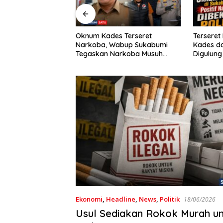
Krisda
Guncan
es Terseret
Terseret Narkoba, Oknum
HUT RI 
 Wabup Sukabumi
Kades dan 2 Rekannya
Seduni
Narkoba Musuh
Digulung Polres Sukabumi: 28
Paket Sabu Disita
Ekonomi
,
Headline
,
News
,
Politik
18/06/2026
Usul Sediakan Rokok Murah u