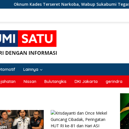
um Kades Terseret Narkoba, Wabup Sukabumi Tegaskan Nark
Otomotif
Lainnya
ejahatan
Nissan
Bulutangkis
DKI Jakarta
gerindra