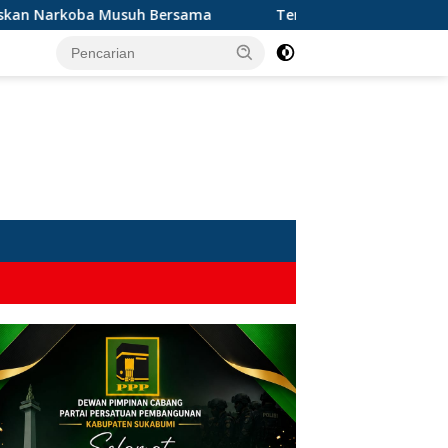
oba Musuh Bersama
Terseret Narkoba, Oknum Kades dan