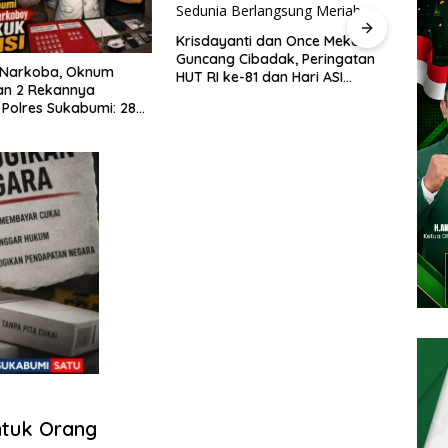
yanti dan Once Mekel
Solusi Sementara Tak Cukup!
g Cibadak, Peringatan
Pemprov Jabar Didesak
Han
ke-81 dan Hari ASI
Segera Akhiri ‘Perang’ Trayek
Di 
a Berlangsung Meriah
Angkot 02 dan 09
Ile
Wak
ntuk Orang