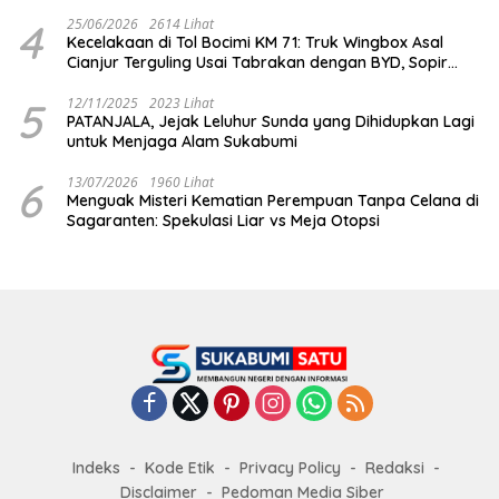
Dihabisi
4
25/06/2026
2614 Lihat
Kecelakaan di Tol Bocimi KM 71: Truk Wingbox Asal
Cianjur Terguling Usai Tabrakan dengan BYD, Sopir
Dilarikan ke RS Sekarwangi
5
12/11/2025
2023 Lihat
PATANJALA, Jejak Leluhur Sunda yang Dihidupkan Lagi
untuk Menjaga Alam Sukabumi
6
13/07/2026
1960 Lihat
Menguak Misteri Kematian Perempuan Tanpa Celana di
Sagaranten: Spekulasi Liar vs Meja Otopsi
Indeks
Kode Etik
Privacy Policy
Redaksi
Disclaimer
Pedoman Media Siber