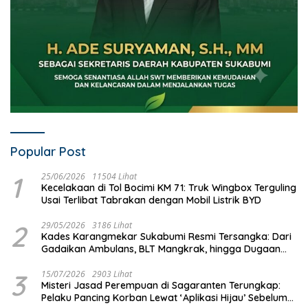
Popular Post
1
25/06/2026
11504 Lihat
Kecelakaan di Tol Bocimi KM 71: Truk Wingbox Terguling
Usai Terlibat Tabrakan dengan Mobil Listrik BYD
2
29/05/2026
3186 Lihat
Kades Karangmekar Sukabumi Resmi Tersangka: Dari
Gadaikan Ambulans, BLT Mangkrak, hingga Dugaan
Penipuan!
3
15/07/2026
2903 Lihat
Misteri Jasad Perempuan di Sagaranten Terungkap:
Pelaku Pancing Korban Lewat ‘Aplikasi Hijau’ Sebelum