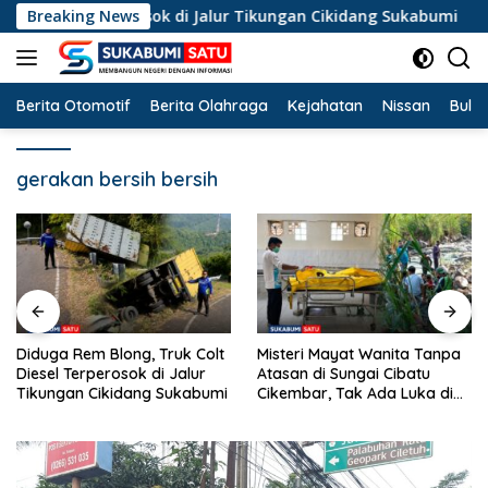
Langsung
esel Terperosok di Jalur Tikungan Cikidang Sukabumi
Breaking News
Mi
ke
konten
Berita Otomotif
Berita Olahraga
Kejahatan
Nissan
Bulut
gerakan bersih bersih
Misteri Mayat Wanita Tanpa
Kemarau Panjang Landa
Atasan di Sungai Cibatu
Cicurug, 10 Ribu Liter Air
Cikembar, Tak Ada Luka di
Bersih Disalurkan ke
Tubuh
Kampung Sikup